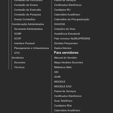
Comissão de Concursos
Painel de Serviços
Comissão de Ensino
Certificados Eletrônicos
Comissão de Extensão
Cardápios RU
Comissão de Pesquisa
Calendário Acadêmico
Outras Comissões
Calendário da Pós-graduação
Coordenação Administrativa
GAUCHA
Secretaria Administrativa
Colações de Grau
SCMP
Assistência Estudantil
SCOF
Fale conosco NuDEs/PRODAE
Interface Pessoal
Dúvidas Frequentes
Planejamento e Infraestrutura
Dados Abertos
Para servidores
STIC
Servidores
Manual do Servidor
Docentes
Mapa Horários Docentes
Técnicos
Biblioteca Web
SEI
GURI
MOODLE
MOODLE EAD
Painel de Serviços
Certificados Eletrônicos
Guia Telefônico
Cardápios RUs
Calendário Acadêmico