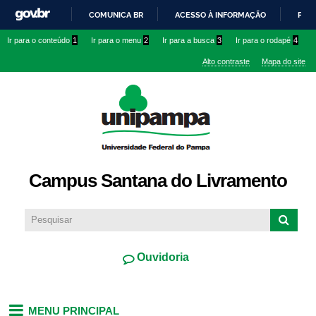
Pular
COMUNICA BR
ACESSO À INFORMAÇÃO
PART
para o
IR
Ir para o conteúdo
1
Ir para o menu
2
Ir para a busca
3
Ir para o rodapé
4
conteúdo
PARA
principal
Alto contraste
Mapa do site
O
CONTEÚDO
Campus Santana do Livramento
Ouvidoria
MENU PRINCIPAL