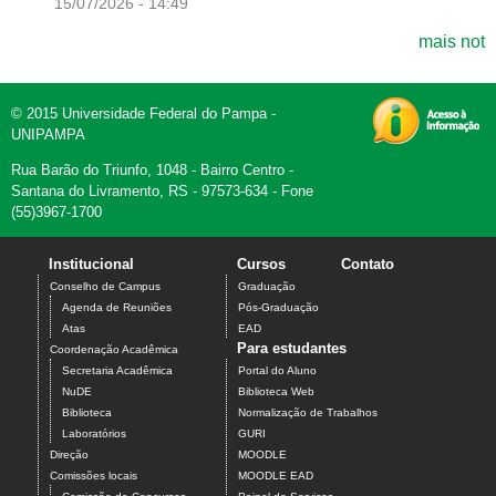
15/07/2026 - 14:49
mais not
© 2015 Universidade Federal do Pampa -
UNIPAMPA
Rua Barão do Triunfo, 1048 - Bairro Centro -
Santana do Livramento, RS - 97573-634 - Fone
(55)3967-1700
Institucional
Cursos
Contato
Conselho de Campus
Graduação
Agenda de Reuniões
Pós-Graduação
Atas
EAD
Para estudantes
Coordenação Acadêmica
Secretaria Acadêmica
Portal do Aluno
NuDE
Biblioteca Web
Biblioteca
Normalização de Trabalhos
Laboratórios
GURI
Direção
MOODLE
Comissões locais
MOODLE EAD