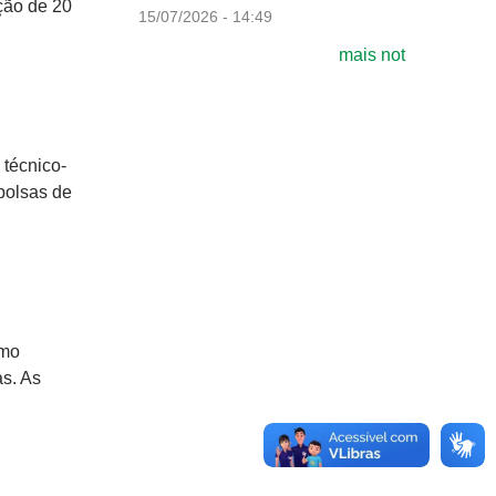
ção de 20
15/07/2026 - 14:49
mais not
 técnico-
bolsas de
omo
as. As