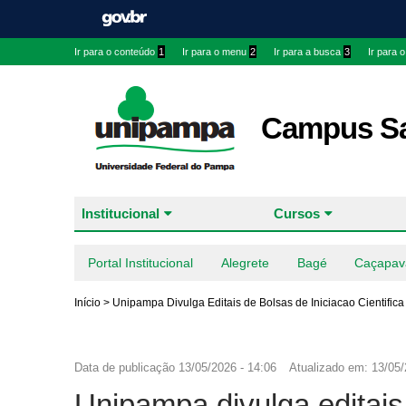
Ir para o conteúdo
1
Ir para o menu
2
Ir para a busca
3
Ir para 
Campus Sa
Institucional
Cursos
Portal Institucional
Alegrete
Bagé
Caçapav
Início
>
Unipampa Divulga Editais de Bolsas de Iniciacao Cientific
Data de publicação
13/05/2026 - 14:06
Atualizado em:
13/05/
Unipampa divulga editais 