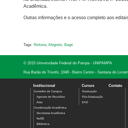
Acadêmica.
Outras informações e o acesso completo aos editai
Tags:
Reitoria
,
Alegrete
,
Bagé
© 2015 Universidade Federal do Pampa - UNIPAMPA
Rua Barão do Triunfo, 1048 - Bairro Centro - Santana do Livr
Institucional
Cursos
Contato
Conselho de Campus
Graduação
Agenda de Reuniões
Pós-Graduação
Atas
EAD
Coordenação Acadêmica
Secretaria Acadêmica
NuDE
Biblioteca