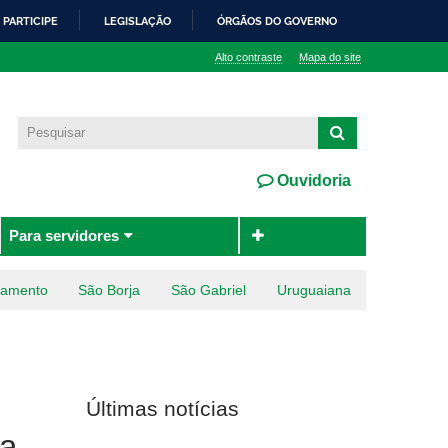
PARTICIPE
LEGISLAÇÃO
ÓRGÃOS DO GOVERNO
Alto contraste
Mapa do site
Ouvidoria
Para servidores
ramento
São Borja
São Gabriel
Uruguaiana
Últimas notícias
ca