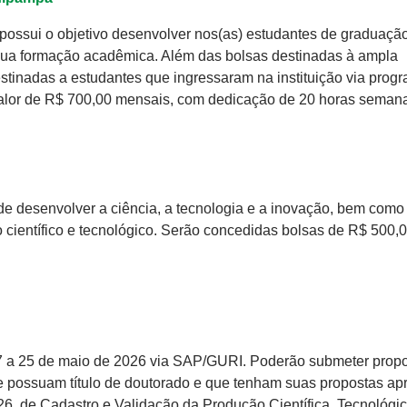
possui o objetivo desenvolver nos(as) estudantes de graduaçã
 sua formação acadêmica. Além das bolsas destinadas à ampla
stinadas a estudantes que ingressaram na instituição via prog
valor de R$ 700,00 mensais, com dedicação de 20 horas semana
de desenvolver a ciência, a tecnologia e a inovação, bem como
científico e tecnológico. Serão concedidas bolsas de R$ 500,
7 a 25 de maio de 2026 via SAP/GURI. Poderão submeter prop
 possuam título de doutorado e que tenham suas propostas ap
de Cadastro e Validação da Produção Científica, Tecnológic