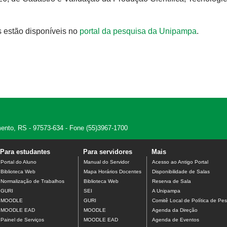
s estão disponíveis no
portal da pesquisa da Unipampa
.
amento, RS - 97573-634 - Fone (55)3967-1700
Para estudantes
Para servidores
Mais
Portal do Aluno
Manual do Servidor
Acesso ao Antigo Portal
Biblioteca Web
Mapa Horários Docentes
Disponibilidade de Salas
Normalização de Trabalhos
Biblioteca Web
Reserva de Sala
GURI
SEI
A Unipampa
MOODLE
GURI
Comitê Local de Política de Pes
MOODLE EAD
MOODLE
Agenda da Direção
Painel de Serviços
MOODLE EAD
Agenda de Eventos