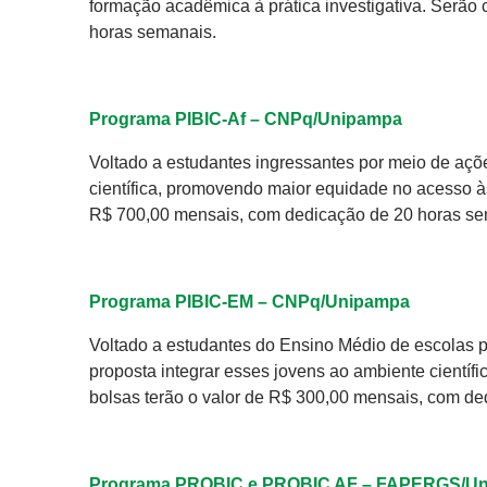
formação acadêmica à prática investigativa. Serão
horas semanais.
Programa PIBIC-Af – CNPq/Unipampa
Voltado a estudantes ingressantes por meio de açõe
científica, promovendo maior equidade no acesso à
R$ 700,00 mensais, com dedicação de 20 horas se
Programa PIBIC-EM – CNPq/Unipampa
Voltado a estudantes do Ensino Médio de escolas pú
proposta integrar esses jovens ao ambiente científi
bolsas terão o valor de R$ 300,00 mensais, com de
Programa PROBIC e PROBIC AF – FAPERGS/U