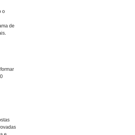
o o
rama de
is.
 formar
00
ostas
rovadas
a e