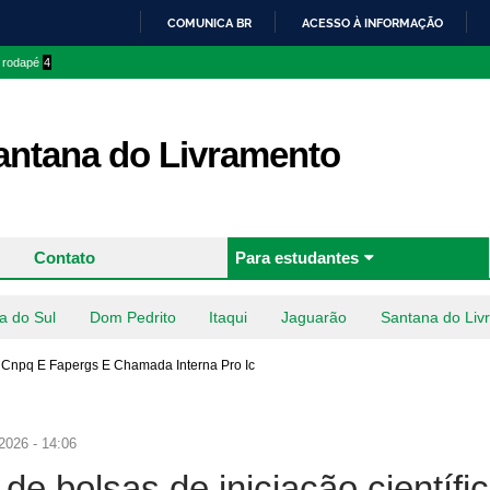
Pular
COMUNICA BR
ACESSO À INFORMAÇÃO
para o
IR
o rodapé
4
conteúdo
PARA
principal
O
CONTEÚDO
ntana do Livramento
Contato
Para estudantes
a do Sul
Dom Pedrito
Itaqui
Jaguarão
Santana do Liv
a Cnpq E Fapergs E Chamada Interna Pro Ic
2026 - 14:06
de bolsas de iniciação científi