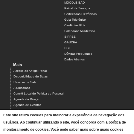
MOODLE EAD
Painel de Serviços
Certificados Eletrônicos
Guia Telefônico
Cardápios RUs
Calendário Acadêmico
SIPPEE
GAUCHA
SGI
Dúvidas Frequentes
Dados Abertos
Mais
Acesso ao Antigo Portal
Disponibilidade de Salas
Reserva de Sala
A Unipampa
Comitê Local de Política de Pessoal
Agenda da Direção
Agenda de Eventos
Estágios
Este site utiliza cookies para melhorar a experiência de navegação dos
Relatório de Gestão
usuários. Ao continuar utilizando o site, você concorda com a política de
Infraestrutura do Campus
NEABI
monitoramento de cookies. Você pode saber mais sobre quais cookies
Pautas Conselho