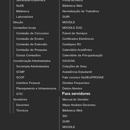
Secretaria Acadêmica
Portal do Aluno
NuDE
Biblioteca Web
Biblioteca
Normalização de Trabalhos
Laboratórios
GURI
Direção
MOODLE
Comissões locais
MOODLE EAD
Comissão de Concursos
Painel de Serviços
Comissão de Ensino
Certificados Eletrônicos
Comissão de Extensão
Cardápios RU
Comissão de Pesquisa
Calendário Acadêmico
Outras Comissões
Calendário da Pós-graduação
Coordenação Administrativa
GAUCHA
Secretaria Administrativa
Colações de Grau
SCMP
Assistência Estudantil
SCOF
Fale conosco NuDEs/PRODAE
Interface Pessoal
Dúvidas Frequentes
Planejamento e Infraestrutura
Dados Abertos
Para servidores
STIC
Servidores
Manual do Servidor
Docentes
Mapa Horários Docentes
Técnicos
Biblioteca Web
SEI
GURI
MOODLE