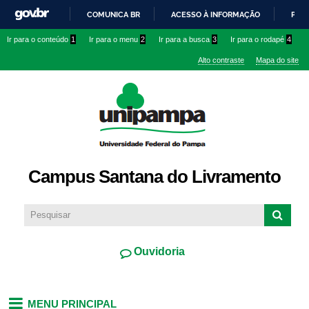
Pular
COMUNICA BR
ACESSO À INFORMAÇÃO
PART
para o
IR
Ir para o conteúdo
1
Ir para o menu
2
Ir para a busca
3
Ir para o rodapé
4
conteúdo
PARA
principal
Alto contraste
Mapa do site
O
CONTEÚDO
Campus Santana do Livramento
Ouvidoria
MENU PRINCIPAL