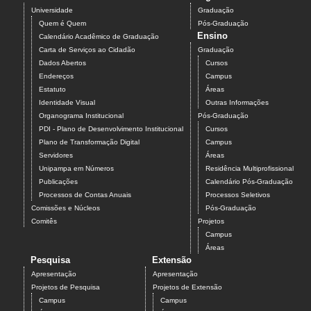
Universidade
Graduação
Quem é Quem
Pós-Graduação
Ensino
Calendário Acadêmico de Graduação
Carta de Serviços ao Cidadão
Graduação
Dados Abertos
Cursos
Endereços
Campus
Estatuto
Áreas
Identidade Visual
Outras Informações
Organograma Institucional
Pós-Graduação
PDI - Plano de Desenvolvimento Institucional
Cursos
Plano de Transformação Digital
Campus
Servidores
Áreas
Unipampa em Números
Residência Multiprofissional
Publicações
Calendário Pós-Graduação
Processos de Contas Anuais
Processos Seletivos
Comissões e Núcleos
Pós-Graduação
Comitês
Projetos
Campus
Áreas
Pesquisa
Extensão
Apresentação
Apresentação
Projetos de Pesquisa
Projetos de Extensão
Campus
Campus