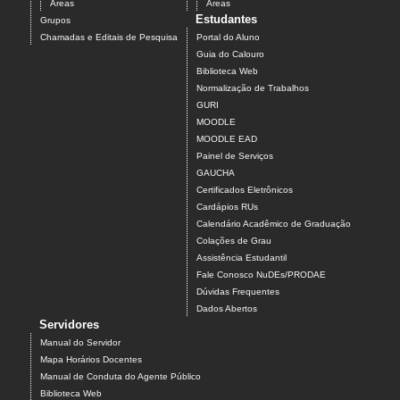
Áreas
Áreas
Estudantes
Grupos
Chamadas e Editais de Pesquisa
Portal do Aluno
Guia do Calouro
Biblioteca Web
Normalização de Trabalhos
GURI
MOODLE
MOODLE EAD
Painel de Serviços
GAUCHA
Certificados Eletrônicos
Cardápios RUs
Calendário Acadêmico de Graduação
Colações de Grau
Assistência Estudantil
Fale Conosco NuDEs/PRODAE
Dúvidas Frequentes
Dados Abertos
Servidores
Manual do Servidor
Mapa Horários Docentes
Manual de Conduta do Agente Público
Biblioteca Web