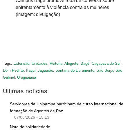
Campus Bagé promove roda de conversa sobre
Ca
enfrentamento à violência contra as mulheres
en
(Imagem: divulgação)
(I
agé
Tags:
Extensão
,
Unidades
,
Reitoria
,
Alegrete
,
Bagé
,
Caçapava do Sul
,
Dom Pedrito
,
Itaqui
,
Jaguarão
,
Santana do Livramento
,
São Borja
,
São
Gabriel
,
Uruguaiana
Últimas notícias
Servidores da Unipampa participam de curso internacional de
formação de Agentes de Paz
07/08/2026 - 15:13
Nota de solidariedade