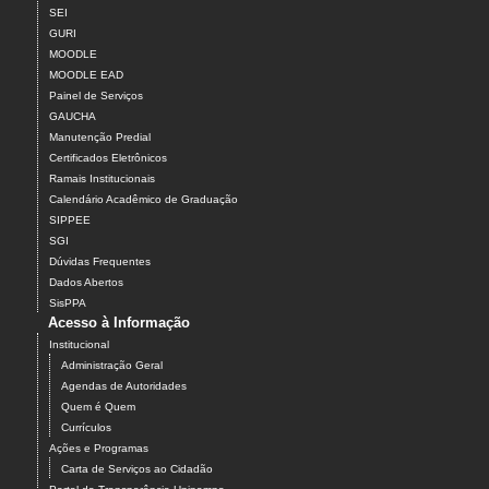
SEI
GURI
MOODLE
MOODLE EAD
Painel de Serviços
GAUCHA
Manutenção Predial
Certificados Eletrônicos
Ramais Institucionais
Calendário Acadêmico de Graduação
SIPPEE
SGI
Dúvidas Frequentes
Dados Abertos
SisPPA
Acesso à Informação
Institucional
Administração Geral
Agendas de Autoridades
Quem é Quem
Currículos
Ações e Programas
Carta de Serviços ao Cidadão