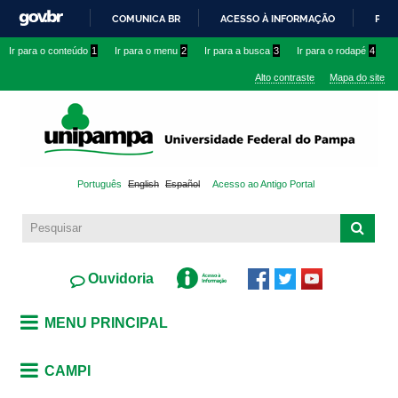
Pular
COMUNICA BR
ACESSO À INFORMAÇÃO
PART
para o
IR
Ir para o conteúdo
1
Ir para o menu
2
Ir para a busca
3
Ir para o rodapé
4
conteúdo
PARA
principal
Alto contraste
Mapa do site
O
CONTEÚDO
Português
English
Español
Acesso ao Antigo Portal
Ouvidoria
MENU PRINCIPAL
CAMPI