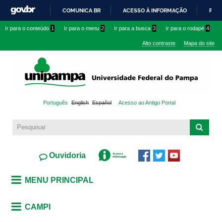
Pular
COMUNICA BR
ACESSO À INFORMAÇÃO
PART
para o
IR
Ir para o conteúdo
1
Ir para o menu
2
Ir para a busca
3
Ir para o rodapé
4
conteúdo
PARA
principal
Alto contraste
Mapa do site
O
CONTEÚDO
Português
English
Español
Acesso ao Antigo Portal
Ouvidoria
MENU PRINCIPAL
CAMPI