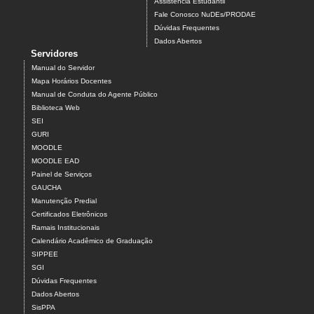
Assistência Estudantil
Fale Conosco NuDEs/PRODAE
Dúvidas Frequentes
Dados Abertos
Servidores
Manual do Servidor
Mapa Horários Docentes
Manual de Conduta do Agente Público
Biblioteca Web
SEI
GURI
MOODLE
MOODLE EAD
Painel de Serviços
GAUCHA
Manutenção Predial
Certificados Eletrônicos
Ramais Institucionais
Calendário Acadêmico de Graduação
SIPPEE
SGI
Dúvidas Frequentes
Dados Abertos
SisPPA