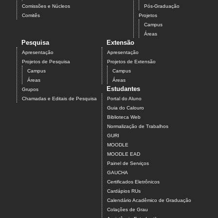
Comissões e Núcleos
Pós-Graduação
Comitês
Projetos
Campus
Áreas
Pesquisa
Extensão
Apresentação
Apresentação
Projetos de Pesquisa
Projetos de Extensão
Campus
Campus
Áreas
Áreas
Estudantes
Grupos
Chamadas e Editais de Pesquisa
Portal do Aluno
Guia do Calouro
Biblioteca Web
Normalização de Trabalhos
GURI
MOODLE
MOODLE EAD
Painel de Serviços
GAUCHA
Certificados Eletrônicos
Cardápios RUs
Calendário Acadêmico de Graduação
Colações de Grau