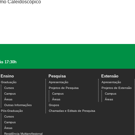
smo Caleidoscópico
às 17:30h
Ensino
Pesquisa
Extensão
Graduação
Apresentação
Apresentação
Cursos
Projetos de Pesquisa
Projetos de Extensão
Campus
Campus
Campus
Áreas
Áreas
Áreas
Outras Informações
Grupos
Pós-Graduação
Chamadas e Editais de Pesquisa
Cursos
Campus
Áreas
Residência Multiprofissional