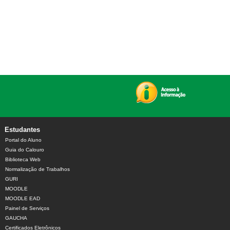
Daiinter e NGI lançam campanha Multilinguismo Calei
Estudantes
Portal do Aluno
Guia do Calouro
Biblioteca Web
Normalização de Trabalhos
GURI
MOODLE
MOODLE EAD
Painel de Serviços
GAUCHA
Certificados Eletrônicos