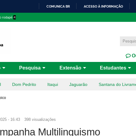
Pular
COMUNICA BR
ACESSO À INFORMAÇÃO
para o
IR
 o rodapé
4
conteúdo
PARA
principal
O
CONTEÚDO
Ou
o
Pesquisa
Extensão
Estudantes
l
Dom Pedrito
Itaqui
Jaguarão
Santana do Livram
pico
2025 - 16:43
398 visualizações
ampanha Multilinguismo