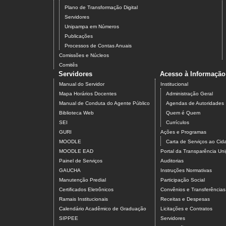
Plano de Transformação Digital
Servidores
Unipampa em Números
Publicações
Processos de Contas Anuais
Comissões e Núcleos
Comitês
Servidores
Acesso à Informação
Manual do Servidor
Institucional
Mapa Horários Docentes
Administração Geral
Manual de Conduta do Agente Público
Agendas de Autoridades
Biblioteca Web
Quem é Quem
SEI
Currículos
GURI
Ações e Programas
MOODLE
Carta de Serviços ao Ci
MOODLE EAD
Portal da Transparência U
Painel de Serviços
Auditorias
GAUCHA
Instruções Normativas
Manutenção Predial
Participação Social
Certificados Eletrônicos
Convênios e Transferências
Ramais Institucionais
Receitas e Despesas
Calendário Acadêmico de Graduação
Licitações e Contratos
SIPPEE
Servidores