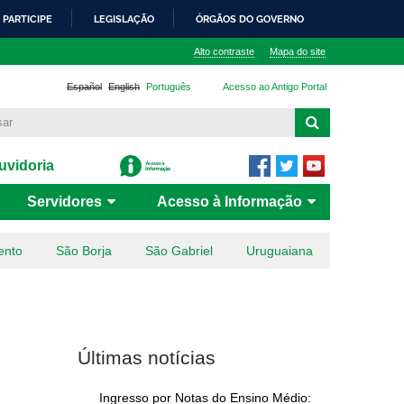
PARTICIPE
LEGISLAÇÃO
ÓRGÃOS DO GOVERNO
Alto contraste
Mapa do site
Español
English
Português
Acesso ao Antigo Portal
vidoria
Servidores
Acesso à Informação
ento
São Borja
São Gabriel
Uruguaiana
Últimas notícias
Ingresso por Notas do Ensino Médio: