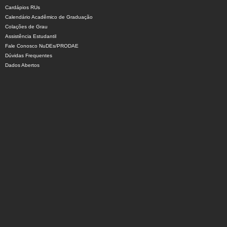
Cardápios RUs
Calendário Acadêmico de Graduação
Colações de Grau
Assistência Estudantil
Fale Conosco NuDEs/PRODAE
Dúvidas Frequentes
Dados Abertos