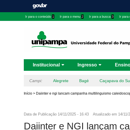
Ir para o conteúdo
1
Ir para o menu
2
Ir para a busca
3
Ir para
Institucional
Ingresso
Ensin
Campi:
Alegrete
Bagé
Caçapava do Su
Início
>
Daiinter e ngi lancam campanha multilinguismo caleidosco
Data de Publicação
14/11/2025 - 16:43
Atualizado em
14/11/
Daiinter e NGI lançam c