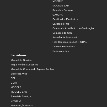
MOODLE
MOODLE EAD
Painel de Serviços
GAUCHA
Certificados Eletrônicos
Cardápios RUs
Calendário Acadêmico de Graduação
Colações de Grau
Assistência Estudantil
Fale Conosco NuDEs/PRODAE
Dúvidas Frequentes
Dados Abertos
Servidores
Manual do Servidor
Mapa Horários Docentes
Manual de Conduta do Agente Público
Biblioteca Web
SEI
GURI
MOODLE
MOODLE EAD
Painel de Serviços
GAUCHA
Manutenção Predial