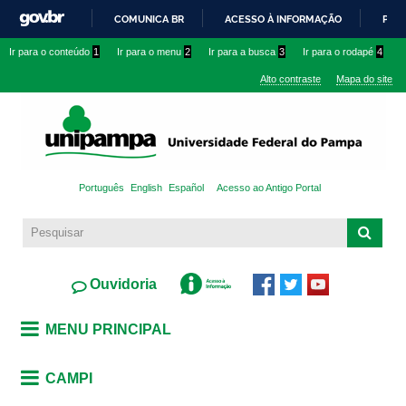
Pular
COMUNICA BR
ACESSO À INFORMAÇÃO
PART
para o
IR
Ir para o conteúdo
1
Ir para o menu
2
Ir para a busca
3
Ir para o rodapé
4
conteúdo
PARA
principal
Alto contraste
Mapa do site
O
CONTEÚDO
Português
English
Español
Acesso ao Antigo Portal
Ouvidoria
MENU PRINCIPAL
CAMPI