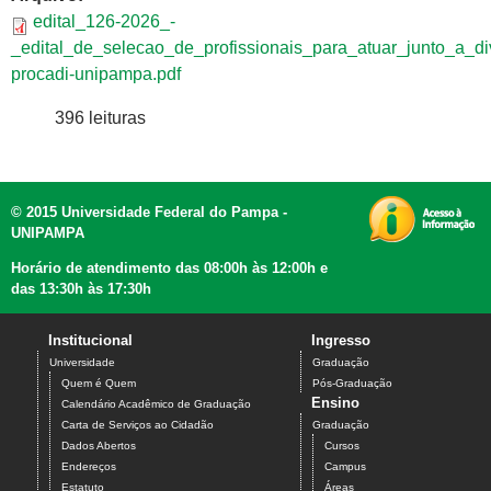
edital_126-2026_-
_edital_de_selecao_de_profissionais_para_atuar_junto_a_d
procadi-unipampa.pdf
396 leituras
© 2015 Universidade Federal do Pampa -
UNIPAMPA
Horário de atendimento das 08:00h às 12:00h e
das 13:30h às 17:30h
Institucional
Ingresso
Universidade
Graduação
Quem é Quem
Pós-Graduação
Ensino
Calendário Acadêmico de Graduação
Carta de Serviços ao Cidadão
Graduação
Dados Abertos
Cursos
Endereços
Campus
Estatuto
Áreas