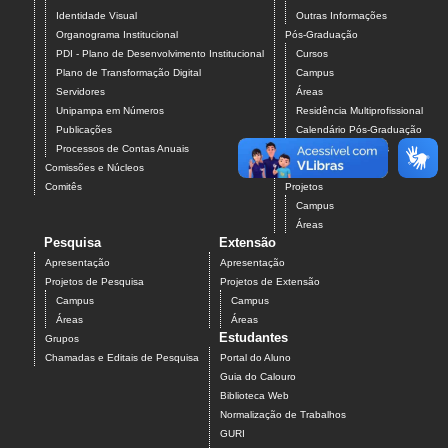
Identidade Visual
Outras Informações
Organograma Institucional
Pós-Graduação
PDI - Plano de Desenvolvimento Institucional
Cursos
Plano de Transformação Digital
Campus
Servidores
Áreas
Unipampa em Números
Residência Multiprofissional
Publicações
Calendário Pós-Graduação
Processos de Contas Anuais
Processos Seletivos
Comissões e Núcleos
Pós-Graduação
Comitês
Projetos
Campus
Áreas
Pesquisa
Extensão
Apresentação
Apresentação
Projetos de Pesquisa
Projetos de Extensão
Campus
Campus
Áreas
Áreas
Estudantes
Grupos
Chamadas e Editais de Pesquisa
Portal do Aluno
Guia do Calouro
Biblioteca Web
Normalização de Trabalhos
GURI