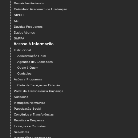
Ramais Institucionais
Calendário Acadêmico de Graduação
SIPPEE
SGI
Dúvidas Frequentes
Dados Abertos
SisPPA
Acesso à Informação
Institucional
Administração Geral
Agendas de Autoridades
Quem é Quem
Currículos
Ações e Programas
Carta de Serviços ao Cidadão
Portal da Transparência Unipampa
Auditorias
Instruções Normativas
Participação Social
Convênios e Transferências
Receitas e Despesas
Licitações e Contratos
Servidores
Informações Classificadas