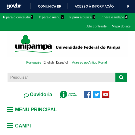
Pular
COMUNICA BR
ACESSO À INFORMAÇÃO
PART
para o
IR
Ir para o conteúdo
1
Ir para o menu
2
Ir para a busca
3
Ir para o rodapé
4
conteúdo
PARA
principal
Alto contraste
Mapa do site
O
CONTEÚDO
Português
English
Español
Acesso ao Antigo Portal
Ouvidoria
MENU PRINCIPAL
CAMPI