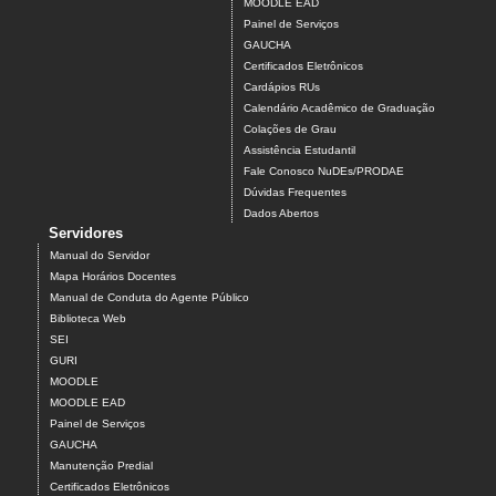
MOODLE EAD
Painel de Serviços
GAUCHA
Certificados Eletrônicos
Cardápios RUs
Calendário Acadêmico de Graduação
Colações de Grau
Assistência Estudantil
Fale Conosco NuDEs/PRODAE
Dúvidas Frequentes
Dados Abertos
Servidores
Manual do Servidor
Mapa Horários Docentes
Manual de Conduta do Agente Público
Biblioteca Web
SEI
GURI
MOODLE
MOODLE EAD
Painel de Serviços
GAUCHA
Manutenção Predial
Certificados Eletrônicos