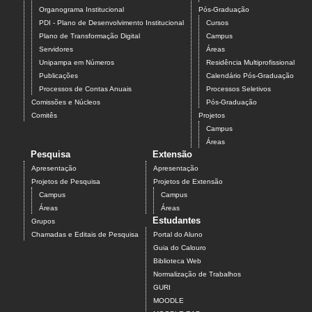
Organograma Institucional
Pós-Graduação
PDI - Plano de Desenvolvimento Institucional
Cursos
Plano de Transformação Digital
Campus
Servidores
Áreas
Unipampa em Números
Residência Multiprofissional
Publicações
Calendário Pós-Graduação
Processos de Contas Anuais
Processos Seletivos
Comissões e Núcleos
Pós-Graduação
Comitês
Projetos
Campus
Áreas
Pesquisa
Extensão
Apresentação
Apresentação
Projetos de Pesquisa
Projetos de Extensão
Campus
Campus
Áreas
Áreas
Estudantes
Grupos
Chamadas e Editais de Pesquisa
Portal do Aluno
Guia do Calouro
Biblioteca Web
Normalização de Trabalhos
GURI
MOODLE