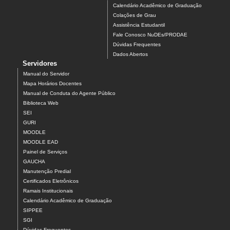
Calendário Acadêmico de Graduação
Colações de Grau
Assistência Estudantil
Fale Conosco NuDEs/PRODAE
Dúvidas Frequentes
Dados Abertos
Servidores
Manual do Servidor
Mapa Horários Docentes
Manual de Conduta do Agente Público
Biblioteca Web
SEI
GURI
MOODLE
MOODLE EAD
Painel de Serviços
GAUCHA
Manutenção Predial
Certificados Eletrônicos
Ramais Institucionais
Calendário Acadêmico de Graduação
SIPPEE
SGI
Dúvidas Frequentes