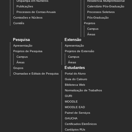
Unipampa em Números
Residência Multiprofissional
Publicações
Calendário Pós-Graduação
Processos de Contas Anuais
Processos Seletivos
Comissões e Núcleos
Pós-Graduação
Comitês
Projetos
Campus
Áreas
Pesquisa
Extensão
Apresentação
Apresentação
Projetos de Pesquisa
Projetos de Extensão
Campus
Campus
Áreas
Áreas
Estudantes
Grupos
Chamadas e Editais de Pesquisa
Portal do Aluno
Guia do Calouro
Biblioteca Web
Normalização de Trabalhos
GURI
MOODLE
MOODLE EAD
Painel de Serviços
GAUCHA
Certificados Eletrônicos
Cardápios RUs