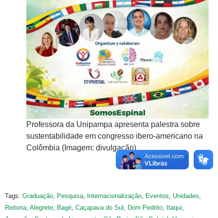
sobre
Professora da Unipampa apresenta palestra sobre
Pr
ano na
sustentabilidade em congresso ibero-americano na
su
Colômbia (Imagem: divulgação)
Co
Tags:
Graduação
,
Pesquisa
,
Internacionalização
,
Eventos
,
Unidades
,
Reitoria
,
Alegrete
,
Bagé
,
Caçapava do Sul
,
Dom Pedrito
,
Itaqui
,