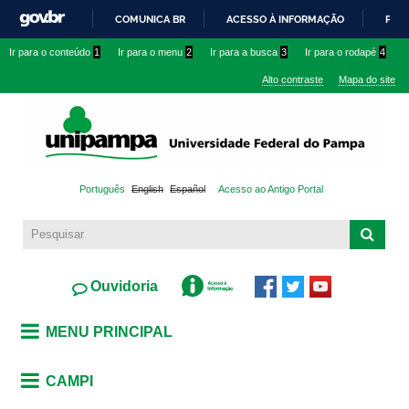
Pular
COMUNICA BR
ACESSO À INFORMAÇÃO
PART
para o
IR
Ir para o conteúdo
1
Ir para o menu
2
Ir para a busca
3
Ir para o rodapé
4
conteúdo
PARA
principal
Alto contraste
Mapa do site
O
CONTEÚDO
Português
English
Español
Acesso ao Antigo Portal
Ouvidoria
MENU PRINCIPAL
CAMPI