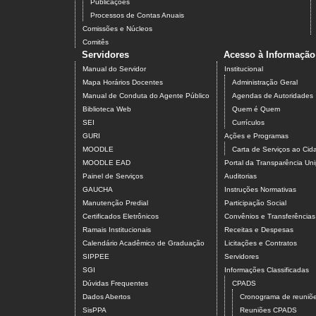
Publicações
Processos de Contas Anuais
Comissões e Núcleos
Comitês
Servidores
Acesso à Informação
Manual do Servidor
Institucional
Mapa Horários Docentes
Administração Geral
Manual de Conduta do Agente Público
Agendas de Autoridades
Biblioteca Web
Quem é Quem
SEI
Currículos
GURI
Ações e Programas
MOODLE
Carta de Serviços ao Ci
MOODLE EAD
Portal da Transparência U
Painel de Serviços
Auditorias
GAUCHA
Instruções Normativas
Manutenção Predial
Participação Social
Certificados Eletrônicos
Convênios e Transferências
Ramais Institucionais
Receitas e Despesas
Calendário Acadêmico de Graduação
Licitações e Contratos
SIPPEE
Servidores
SGI
Informações Classificadas
Dúvidas Frequentes
CPADS
Dados Abertos
Cronograma de reuni
SisPPA
Reuniões CPADS