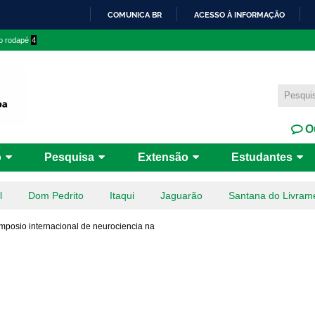
Pular
COMUNICA BR
ACESSO À INFORMAÇÃO
para o
IR
 o rodapé
4
conteúdo
PARA
principal
O
CONTEÚDO
Ou
o
Pesquisa
Extensão
Estudantes
l
Dom Pedrito
Itaqui
Jaguarão
Santana do Livram
mposio internacional de neurociencia na