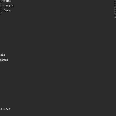
Projetos
Campus
Áreas
dadão
nipampa
ões CPADS