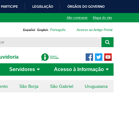
PARTICIPE
LEGISLAÇÃO
ÓRGÃOS DO GOVERNO
Alto contraste
Mapa do site
Español
English
Português
Acesso ao Antigo Portal
vidoria
Servidores
Acesso à Informação
ento
São Borja
São Gabriel
Uruguaiana