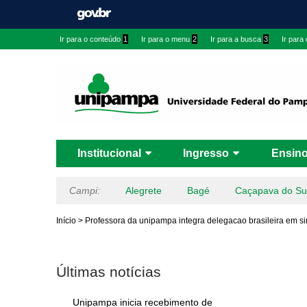
Ir para o conteúdo
1
Ir para o menu
2
Ir para a busca
3
Ir para
Institucional
Ingresso
Ensin
Campi:
Alegrete
Bagé
Caçapava do Su
Início
>
Professora da unipampa integra delegacao brasileira em si
Últimas notícias
Unipampa inicia recebimento de