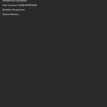
Assistência Estudantil
Fale Conosco NuDEs/PRODAE
Dúvidas Frequentes
Dados Abertos