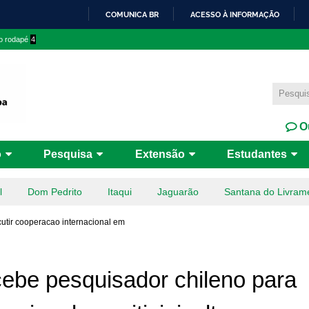
Pular
COMUNICA BR
ACESSO À INFORMAÇÃO
para o
IR
 o rodapé
4
conteúdo
PARA
principal
O
CONTEÚDO
Ou
o
Pesquisa
Extensão
Estudantes
l
Dom Pedrito
Itaqui
Jaguarão
Santana do Livram
utir cooperacao internacional em
cebe pesquisador chileno para