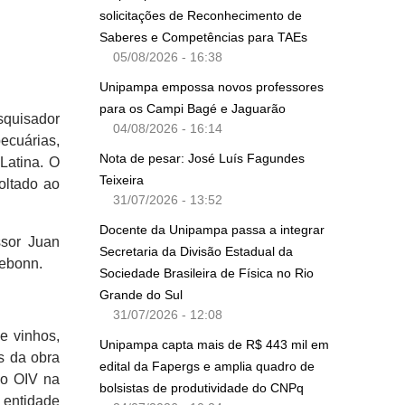
solicitações de Reconhecimento de
Saberes e Competências para TAEs
05/08/2026 - 16:38
Unipampa empossa novos professores
para os Campi Bagé e Jaguarão
squisador
04/08/2026 - 16:14
pecuárias,
Nota de pesar: José Luís Fagundes
Latina. O
Teixeira
oltado ao
31/07/2026 - 13:52
Docente da Unipampa passa a integrar
ssor Juan
Secretaria da Divisão Estadual da
zebonn.
Sociedade Brasileira de Física no Rio
Grande do Sul
31/07/2026 - 12:08
e vinhos,
Unipampa capta mais de R$ 443 mil em
s da obra
edital da Fapergs e amplia quadro de
io OIV na
bolsistas de produtividade do CNPq
 entidade