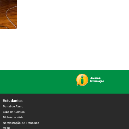
Reitoria da Unipampa recebe pesquisador chileno para d
divulgação)
Estudantes
Portal do Aluno
Guia do Calouro
Biblioteca Web
Normalização de Trabalhos
GURI