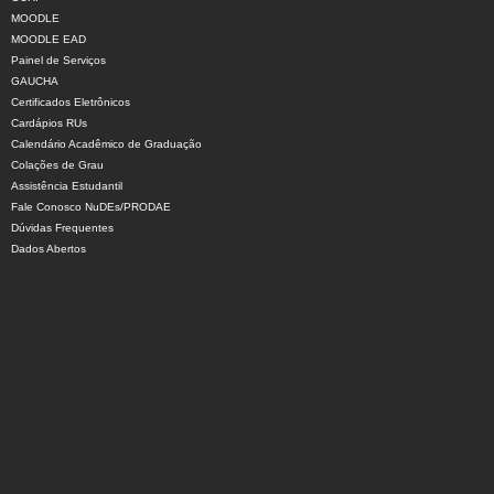
MOODLE
MOODLE EAD
Painel de Serviços
GAUCHA
Certificados Eletrônicos
Cardápios RUs
Calendário Acadêmico de Graduação
Colações de Grau
Assistência Estudantil
Fale Conosco NuDEs/PRODAE
Dúvidas Frequentes
Dados Abertos