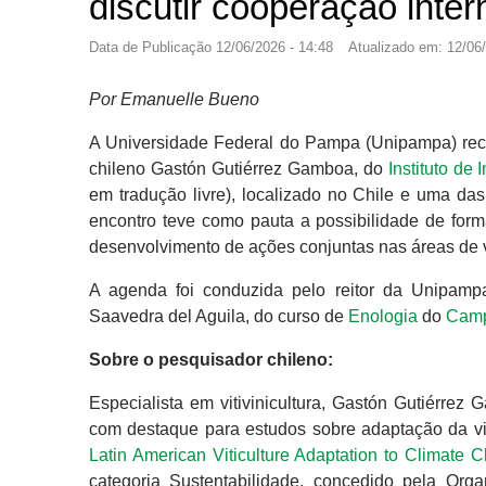
discutir cooperação intern
Data de Publicação
12/06/2026 - 14:48
Atualizado em:
12/06/
Por Emanuelle Bueno
A Universidade Federal do Pampa (Unipampa) recebe
chileno Gastón Gutiérrez Gamboa, do
Instituto de
em tradução livre), localizado no Chile e uma das
encontro teve como pauta a possibilidade de forma
desenvolvimento de ações conjuntas nas áreas de vi
A agenda foi conduzida pelo reitor da Unipamp
Saavedra del Aguila, do curso de
Enologia
do
Camp
Sobre o pesquisador chileno:
Especialista em vitivinicultura, Gastón Gutiérre
com destaque para estudos sobre adaptação da vit
Latin American Viticulture Adaptation to Climate 
categoria Sustentabilidade, concedido pela Orga