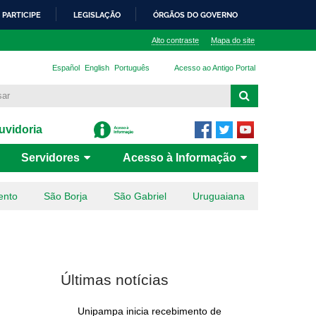
PARTICIPE
LEGISLAÇÃO
ÓRGÃOS DO GOVERNO
Alto contraste
Mapa do site
Español
English
Português
Acesso ao Antigo Portal
vidoria
Servidores
Acesso à Informação
ento
São Borja
São Gabriel
Uruguaiana
Últimas notícias
Unipampa inicia recebimento de