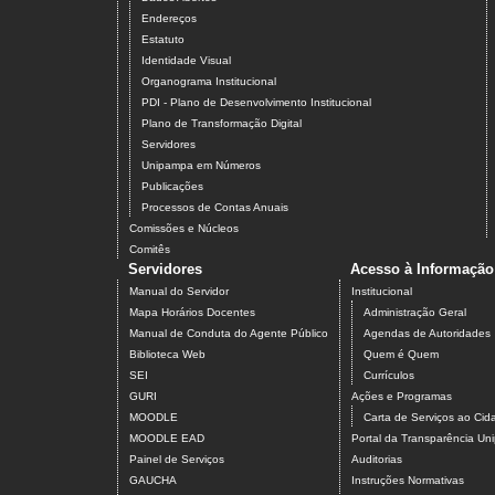
Endereços
Estatuto
Identidade Visual
Organograma Institucional
PDI - Plano de Desenvolvimento Institucional
Plano de Transformação Digital
Servidores
Unipampa em Números
Publicações
Processos de Contas Anuais
Comissões e Núcleos
Comitês
Servidores
Acesso à Informação
Manual do Servidor
Institucional
Mapa Horários Docentes
Administração Geral
Manual de Conduta do Agente Público
Agendas de Autoridades
Biblioteca Web
Quem é Quem
SEI
Currículos
GURI
Ações e Programas
MOODLE
Carta de Serviços ao Ci
MOODLE EAD
Portal da Transparência U
Painel de Serviços
Auditorias
GAUCHA
Instruções Normativas