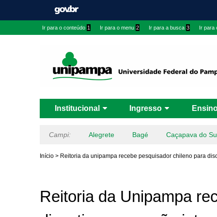
Ir para o conteúdo
1
Ir para o menu
2
Ir para a busca
3
Ir para
Institucional
Ingresso
Ensin
Campi:
Alegrete
Bagé
Caçapava do Su
Início
>
Reitoria da unipampa recebe pesquisador chileno para disc
Reitoria da Unipampa re