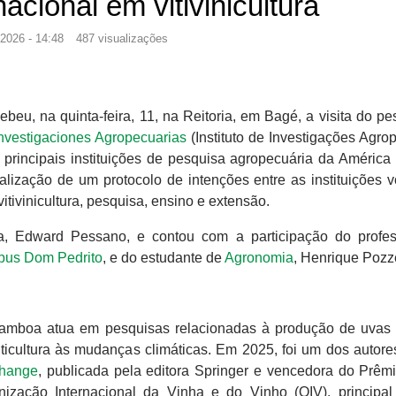
acional em vitivinicultura
2026 - 14:48
487 visualizações
u, na quinta-feira, 11, na Reitoria, em Bagé, a visita do pe
 Investigaciones Agropecuarias
(Instituto de Investigações Agro
 principais instituições de pesquisa agropecuária da América 
lização de um protocolo de intenções entre as instituições v
tivinicultura, pesquisa, ensino e extensão.
a, Edward Pessano, e contou com a participação do profe
us Dom Pedrito
, e do estudante de
Agronomia
, Henrique Poz
z Gamboa atua em pesquisas relacionadas à produção de uvas 
icultura às mudanças climáticas. Em 2025, foi um dos autore
Change
, publicada pela editora Springer e vencedora do Prêm
nização Internacional da Vinha e do Vinho (OIV), principal