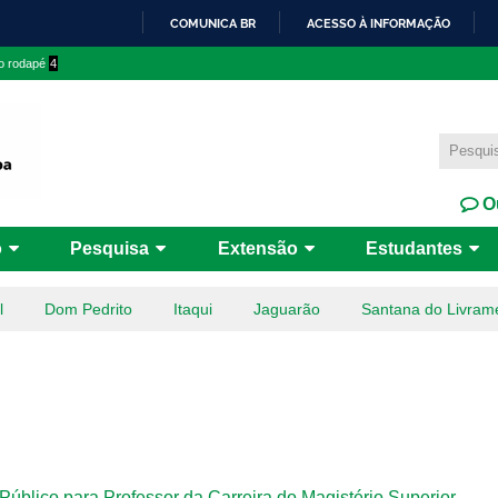
Pular
COMUNICA BR
ACESSO À INFORMAÇÃO
para o
IR
 o rodapé
4
conteúdo
PARA
principal
O
CONTEÚDO
Ou
o
Pesquisa
Extensão
Estudantes
l
Dom Pedrito
Itaqui
Jaguarão
Santana do Livram
 Público para Professor da Carreira do Magistério Superior