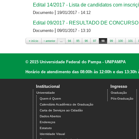
Edital 14/2017 - Lista de candidatos com inscr
|
Documento
19/01/2017 - 14:12
Edital 09/2017 - RESULTADO DE CONCURS
|
Documento
09/01/2017 - 13:10
« início
‹ anterior
…
94
95
96
97
98
99
100
101
Páginas
© 2015 Universidade Federal do Pampa - UNIPAMPA
Horário de atendimento das 08:00h às 12:00h e das 13:30h 
Institucional
Ingresso
Universidade
Graduação
Quem é Quem
Pós-Graduação
Calendário Acadêmico de Graduação
Carta de Serviços ao Cidadão
Dados Abertos
Endereços
Estatuto
Identidade Visual