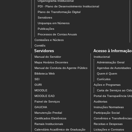
Organograma Institucional
PDI - Plano de Desenvolvimento Institucional
Plano de Transformação Digital
Servidores
Unipampa em Números
Publicações
Processos de Contas Anuais
Comissões e Núcleos
Comitês
Servidores
Acesso à Informação
Manual do Servidor
Institucional
Mapa Horários Docentes
Administração Geral
Manual de Conduta do Agente Público
Agendas de Autoridades
Biblioteca Web
Quem é Quem
SEI
Currículos
GURI
Ações e Programas
MOODLE
Carta de Serviços ao Ci
MOODLE EAD
Portal da Transparência U
Painel de Serviços
Auditorias
GAUCHA
Instruções Normativas
Manutenção Predial
Participação Social
Certificados Eletrônicos
Convênios e Transferências
Ramais Institucionais
Receitas e Despesas
Calendário Acadêmico de Graduação
Licitações e Contratos