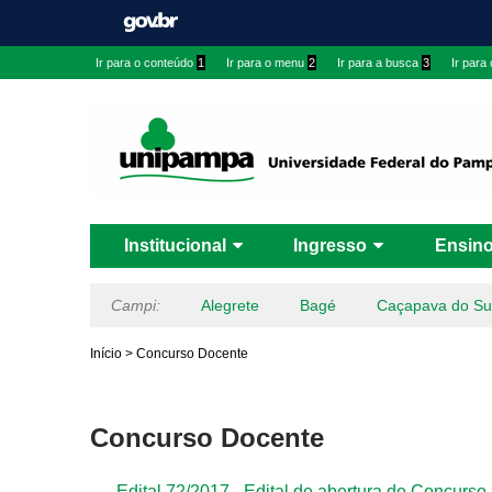
Ir para o conteúdo
1
Ir para o menu
2
Ir para a busca
3
Ir para
Institucional
Ingresso
Ensin
Campi:
Alegrete
Bagé
Caçapava do Su
Início
>
Concurso Docente
Concurso Docente
Edital 72/2017 - Edital de abertura de Concurso