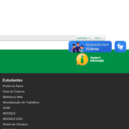
próximo ›
fim »
Estudantes
Portal do Aluno
Guia do Calouro
Biblioteca Web
Normalização de Trabalhos
GURI
MOODLE
MOODLE EAD
Painel de Serviços