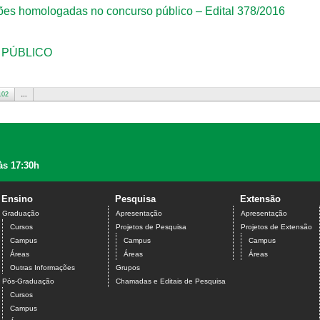
ições homologadas no concurso público – Edital 378/2016
O PÚBLICO
102
…
às 17:30h
Ensino
Pesquisa
Extensão
Graduação
Apresentação
Apresentação
Cursos
Projetos de Pesquisa
Projetos de Extensão
Campus
Campus
Campus
Áreas
Áreas
Áreas
Outras Informações
Grupos
Pós-Graduação
Chamadas e Editais de Pesquisa
Cursos
Campus