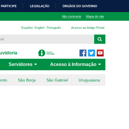
PARTICIPE
LEGISLAÇÃO
ÓRGÃOS DO GOVERNO
Alto contraste
Mapa do site
Español
English
Português
Acesso ao Antigo Portal
vidoria
Servidores
Acesso à Informação
ento
São Borja
São Gabriel
Uruguaiana