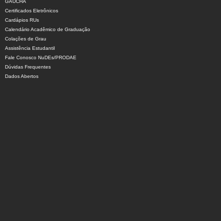
GAUCHA
Certificados Eletrônicos
Cardápios RUs
Calendário Acadêmico de Graduação
Colações de Grau
Assistência Estudantil
Fale Conosco NuDEs/PRODAE
Dúvidas Frequentes
Dados Abertos