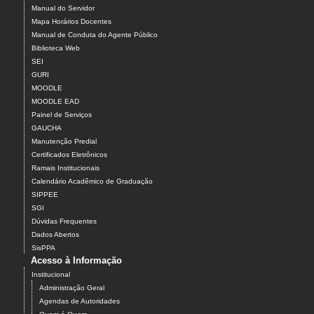
Manual do Servidor
Mapa Horários Docentes
Manual de Conduta do Agente Público
Biblioteca Web
SEI
GURI
MOODLE
MOODLE EAD
Painel de Serviços
GAUCHA
Manutenção Predial
Certificados Eletrônicos
Ramais Institucionais
Calendário Acadêmico de Graduação
SIPPEE
SGI
Dúvidas Frequentes
Dados Abertos
SisPPA
Acesso à Informação
Institucional
Administração Geral
Agendas de Autoridades