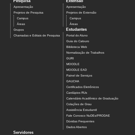
Pesquisa
Extensão
Apresentação
Apresentação
Projetos de Pesquisa
Projetos de Extensão
Campus
Campus
Áreas
Áreas
Estudantes
Grupos
Chamadas e Editais de Pesquisa
Portal do Aluno
Guia do Calouro
Biblioteca Web
Normalização de Trabalhos
GURI
MOODLE
MOODLE EAD
Painel de Serviços
GAUCHA
Certificados Eletrônicos
Cardápios RUs
Calendário Acadêmico de Graduação
Colações de Grau
Assistência Estudantil
Fale Conosco NuDEs/PRODAE
Dúvidas Frequentes
Dados Abertos
Servidores