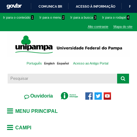
Pular
COMUNICA BR
ACESSO À INFORMAÇÃO
PART
para o
IR
Ir para o conteúdo
1
Ir para o menu
2
Ir para a busca
3
Ir para o rodapé
4
conteúdo
PARA
principal
Alto contraste
Mapa do site
O
CONTEÚDO
Português
English
Español
Acesso ao Antigo Portal
Ouvidoria
MENU PRINCIPAL
CAMPI