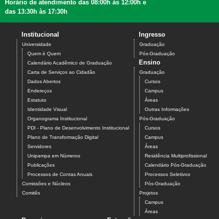
Horário de atendimento das 08:00h às 12:00h e
das 13:30h às 17:30h
Institucional
Ingresso
Universidade
Graduação
Quem é Quem
Pós-Graduação
Ensino
Calendário Acadêmico de Graduação
Carta de Serviços ao Cidadão
Graduação
Dados Abertos
Cursos
Endereços
Campus
Estatuto
Áreas
Identidade Visual
Outras Informações
Organograma Institucional
Pós-Graduação
PDI - Plano de Desenvolvimento Institucional
Cursos
Plano de Transformação Digital
Campus
Servidores
Áreas
Unipampa em Números
Residência Multiprofissional
Publicações
Calendário Pós-Graduação
Processos de Contas Anuais
Processos Seletivos
Comissões e Núcleos
Pós-Graduação
Comitês
Projetos
Campus
Áreas