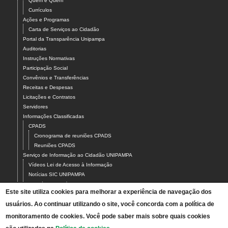
Quem é Quem
Currículos
Ações e Programas
Carta de Serviços ao Cidadão
Portal da Transparência Unipampa
Auditorias
Instruções Normativas
Participação Social
Convênios e Transferências
Receitas e Despesas
Licitações e Contratos
Servidores
Informações Classificadas
CPADS
Cronograma de reuniões CPADS
Reuniões CPADS
Serviço de Informação ao Cidadão UNIPAMPA
Vídeos Lei de Acesso à Informação
Notícias SIC UNIPAMPA
Relatórios Estatísticos SIC UNIPAMPA
Este site utiliza cookies para melhorar a experiência de navegação dos
Fluxograma SIC UNIPAMPA
usuários. Ao continuar utilizando o site, você concorda com a política de
Perguntas Frequentes
Dados Abertos
monitoramento de cookies. Você pode saber mais sobre quais cookies
Sobre a Lei de Acesso à Informação