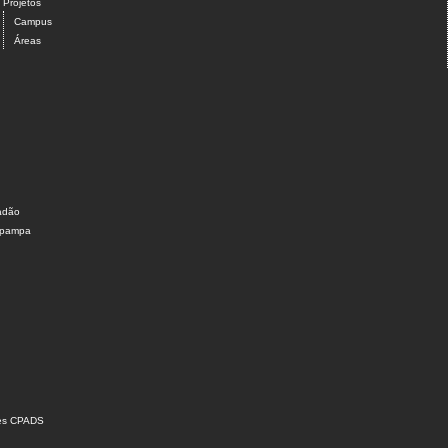
Projetos
Campus
Áreas
dadão
nipampa
ões CPADS