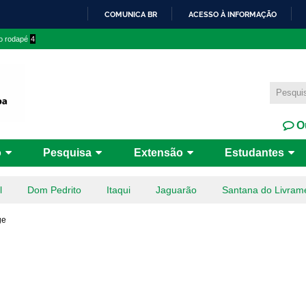
Pular
COMUNICA BR
ACESSO À INFORMAÇÃO
para o
IR
 o rodapé
4
conteúdo
PARA
principal
O
CONTEÚDO
Ou
o
Pesquisa
Extensão
Estudantes
l
Dom Pedrito
Itaqui
Jaguarão
Santana do Livram
ge