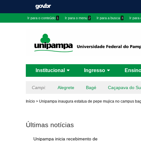
Ir para o conteúdo
1
Ir para o menu
2
Ir para a busca
3
Ir para
Institucional
Ingresso
Ensin
Campi:
Alegrete
Bagé
Caçapava do Su
Início
>
Unipampa inaugura estatua de pepe mujica no campus ba
Últimas notícias
Unipampa inicia recebimento de