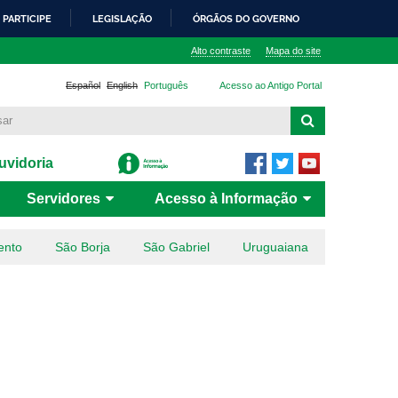
PARTICIPE
LEGISLAÇÃO
ÓRGÃOS DO GOVERNO
Alto contraste
Mapa do site
Español
English
Português
Acesso ao Antigo Portal
vidoria
Servidores
Acesso à Informação
ento
São Borja
São Gabriel
Uruguaiana