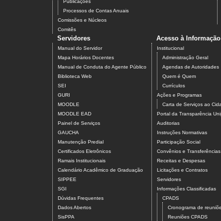
Publicações
Processos de Contas Anuais
Comissões e Núcleos
Comitês
Servidores
Acesso à Informação
Manual do Servidor
Institucional
Mapa Horários Docentes
Administração Geral
Manual de Conduta do Agente Público
Agendas de Autoridades
Biblioteca Web
Quem é Quem
SEI
Currículos
GURI
Ações e Programas
MOODLE
Carta de Serviços ao Ci
MOODLE EAD
Portal da Transparência U
Painel de Serviços
Auditorias
GAUCHA
Instruções Normativas
Manutenção Predial
Participação Social
Certificados Eletrônicos
Convênios e Transferências
Ramais Institucionais
Receitas e Despesas
Calendário Acadêmico de Graduação
Licitações e Contratos
SIPPEE
Servidores
SGI
Informações Classificadas
Dúvidas Frequentes
CPADS
Dados Abertos
Cronograma de reuni
SisPPA
Reuniões CPADS