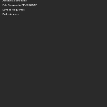
Assistência Estudantil
Fale Conosco NuDEs/PRODAE
Dúvidas Frequentes
Dados Abertos