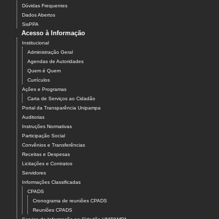
Dúvidas Frequentes
Dados Abertos
SisPPA
Acesso à Informação
Institucional
Administração Geral
Agendas de Autoridades
Quem é Quem
Currículos
Ações e Programas
Carta de Serviços ao Cidadão
Portal da Transparência Unipampa
Auditorias
Instruções Normativas
Participação Social
Convênios e Transferências
Receitas e Despesas
Licitações e Contratos
Servidores
Informações Classificadas
CPADS
Cronograma de reuniões CPADS
Reuniões CPADS