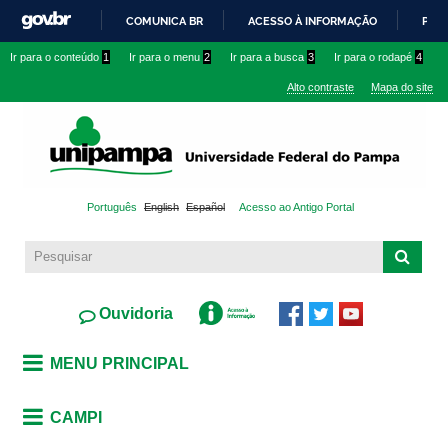
Pular
COMUNICA BR
ACESSO À INFORMAÇÃO
PART
para o
IR
Ir para o conteúdo
1
Ir para o menu
2
Ir para a busca
3
Ir para o rodapé
4
conteúdo
PARA
principal
Alto contraste
Mapa do site
O
CONTEÚDO
Português
English
Español
Acesso ao Antigo Portal
Ouvidoria
MENU PRINCIPAL
CAMPI