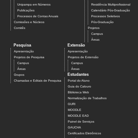
Unipampa em Números
Residência Multiprofissional
Publicações
Calendário Pós-Graduação
Processos de Contas Anuais
Processos Seletivos
Comissões e Núcleos
Pós-Graduação
Comitês
Projetos
Campus
Áreas
Pesquisa
Extensão
Apresentação
Apresentação
Projetos de Pesquisa
Projetos de Extensão
Campus
Campus
Áreas
Áreas
Estudantes
Grupos
Chamadas e Editais de Pesquisa
Portal do Aluno
Guia do Calouro
Biblioteca Web
Normalização de Trabalhos
GURI
MOODLE
MOODLE EAD
Painel de Serviços
GAUCHA
Certificados Eletrônicos