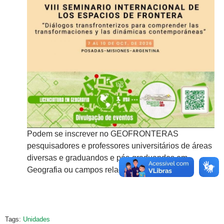
Podem se inscrever no GEOFRONTERAS
Po
e áreas
pesquisadores e professores universitários de áreas
pe
diversas e graduandos e pós-graduandos em
di
Geografia ou campos relacionados.
Ge
Tags:
Unidades