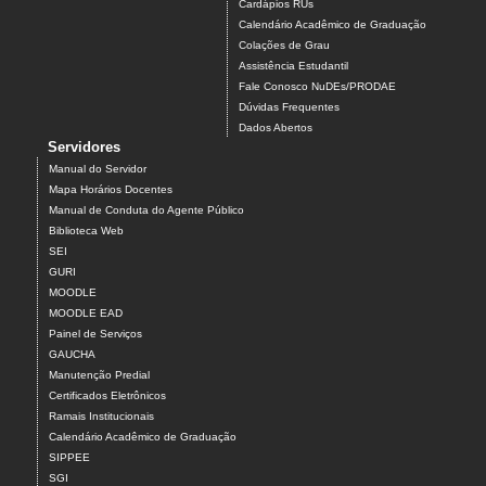
Cardápios RUs
Calendário Acadêmico de Graduação
Colações de Grau
Assistência Estudantil
Fale Conosco NuDEs/PRODAE
Dúvidas Frequentes
Dados Abertos
Servidores
Manual do Servidor
Mapa Horários Docentes
Manual de Conduta do Agente Público
Biblioteca Web
SEI
GURI
MOODLE
MOODLE EAD
Painel de Serviços
GAUCHA
Manutenção Predial
Certificados Eletrônicos
Ramais Institucionais
Calendário Acadêmico de Graduação
SIPPEE
SGI