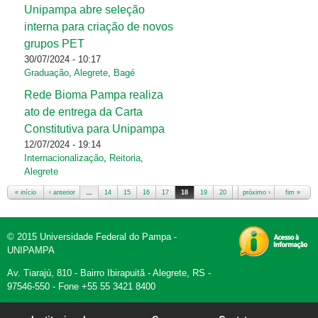
Unipampa abre seleção
interna para criação de novos
grupos PET
30/07/2024 - 10:17
Graduação
,
Alegrete
,
Bagé
Rede Bioma Pampa realiza
ato de entrega da Carta
Constitutiva para Unipampa
12/07/2024 - 19:14
Internacionalização
,
Reitoria
,
Alegrete
« início
‹ anterior
…
14
15
16
17
18
19
20
21
próximo ›
22
…
fim »
© 2015 Universidade Federal do Pampa -
UNIPAMPA
Av. Tiarajú, 810 - Bairro Ibirapuitã - Alegrete, RS -
97546-550 - Fone +55 55 3421 8400