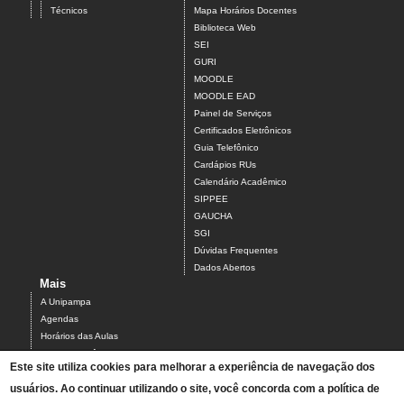
Técnicos
Mapa Horários Docentes
Biblioteca Web
SEI
GURI
MOODLE
MOODLE EAD
Painel de Serviços
Certificados Eletrônicos
Guia Telefônico
Cardápios RUs
Calendário Acadêmico
SIPPEE
GAUCHA
SGI
Dúvidas Frequentes
Dados Abertos
Mais
A Unipampa
Agendas
Horários das Aulas
Centro Acadêmico do Campus Alegrete
Este site utiliza cookies para melhorar a experiência de navegação dos
Estrutura Organizacional
usuários. Ao continuar utilizando o site, você concorda com a política de
PDI 2019-2023