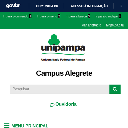
Pular
COMUNICA BR
ACESSO À INFORMAÇÃO
PART
para o
IR
Ir para o conteúdo
1
Ir para o menu
2
Ir para a busca
3
Ir para o rodapé
4
conteúdo
PARA
principal
Alto contraste
Mapa do site
O
CONTEÚDO
Campus Alegrete
Ouvidoria
MENU PRINCIPAL