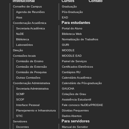
Institucional
Cursos
Contato
Conselho de Campus
Graduação
Agenda de Reuniões
Pós-Graduação
Atas
EAD
Para estudantes
Coordenação Acadêmica
Secretaria Acadêmica
Portal do Aluno
NuDE
Biblioteca Web
Biblioteca
Normalização de Trabalhos
Laboratórios
GURI
Direção
MOODLE
Comissões locais
MOODLE EAD
Comissão de Ensino
Painel de Serviços
Comissão de Extensão
Certificados Eletrônicos
Comissão de Pesquisa
Cardápios RU
Outras Comissões
Calendário Acadêmico
Coordenação Administrativa
Calendário da Pós-graduação
Secretaria Administrativa
GAUCHA
SCMP
Colações de Grau
SCOF
Assistência Estudantil
Interface Pessoal
Fale conosco NuDEs/PRODAE
Planejamento e Infraestrutura
Dúvidas Frequentes
STIC
Dados Abertos
Para servidores
Servidores
Docentes
Manual do Servidor