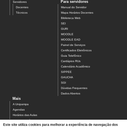
Para servidores
Servidores
Docentes
Manual do Servidor
Técnicos
Mapa Horários Docentes
Biblioteca Web
SEI
GURI
MOODLE
MOODLE EAD
Painel de Serviços
Certificados Eletrônicos
Guia Telefônico
Cardápios RUs
Calendário Acadêmico
SIPPEE
GAUCHA
SGI
Dúvidas Frequentes
Dados Abertos
Mais
A Unipampa
Agendas
Horários das Aulas
Centro Acadêmico do Campus Alegrete
Este site utiliza cookies para melhorar a experiência de navegação dos
Estrutura Organizacional