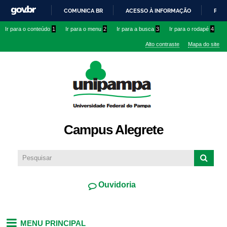
Pular
COMUNICA BR
ACESSO À INFORMAÇÃO
PART
para o
IR
Ir para o conteúdo
1
Ir para o menu
2
Ir para a busca
3
Ir para o rodapé
4
conteúdo
PARA
principal
Alto contraste
Mapa do site
O
CONTEÚDO
Campus Alegrete
Ouvidoria
MENU PRINCIPAL