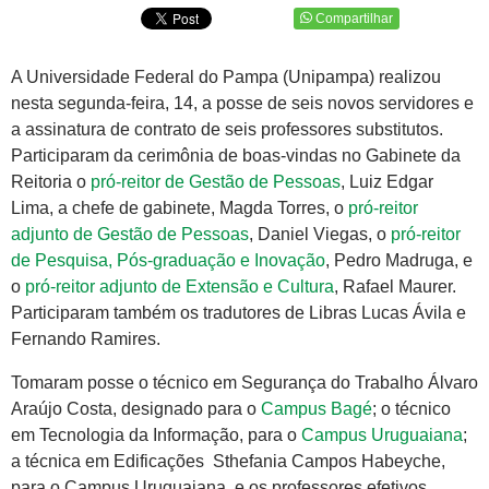
Compartilhar
A Universidade Federal do Pampa (Unipampa) realizou
nesta segunda-feira, 14, a posse de seis novos servidores e
a assinatura de contrato de seis professores substitutos.
Participaram da cerimônia de boas-vindas no Gabinete da
Reitoria o
pró-reitor de Gestão de Pessoas
, Luiz Edgar
Lima, a chefe de gabinete, Magda Torres, o
pró-reitor
adjunto de Gestão de Pessoas
, Daniel Viegas, o
pró-reitor
de Pesquisa, Pós-graduação e Inovação
, Pedro Madruga, e
o
pró-reitor adjunto de Extensão e Cultura
, Rafael Maurer.
Participaram também os tradutores de Libras Lucas Ávila e
Fernando Ramires.
Tomaram posse o técnico em Segurança do Trabalho Álvaro
Araújo Costa, designado para o
Campus Bagé
; o técnico
em Tecnologia da Informação, para o
Campus Uruguaiana
;
a técnica em Edificações Sthefania Campos Habeyche,
para o Campus Uruguaiana, e os professores efetivos