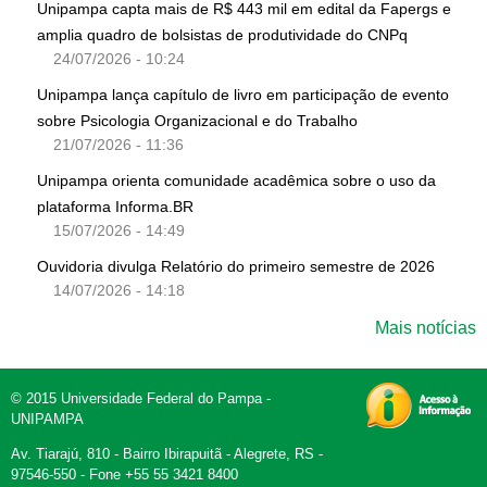
Unipampa capta mais de R$ 443 mil em edital da Fapergs e
amplia quadro de bolsistas de produtividade do CNPq
24/07/2026 - 10:24
Unipampa lança capítulo de livro em participação de evento
sobre Psicologia Organizacional e do Trabalho
21/07/2026 - 11:36
Unipampa orienta comunidade acadêmica sobre o uso da
plataforma Informa.BR
15/07/2026 - 14:49
Ouvidoria divulga Relatório do primeiro semestre de 2026
14/07/2026 - 14:18
Mais notícias
© 2015 Universidade Federal do Pampa -
UNIPAMPA
Av. Tiarajú, 810 - Bairro Ibirapuitã - Alegrete, RS -
97546-550 - Fone +55 55 3421 8400