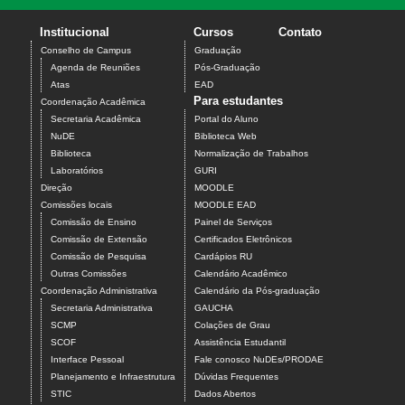
Institucional
Cursos
Contato
Conselho de Campus
Graduação
Agenda de Reuniões
Pós-Graduação
Atas
EAD
Para estudantes
Coordenação Acadêmica
Secretaria Acadêmica
Portal do Aluno
NuDE
Biblioteca Web
Biblioteca
Normalização de Trabalhos
Laboratórios
GURI
Direção
MOODLE
Comissões locais
MOODLE EAD
Comissão de Ensino
Painel de Serviços
Comissão de Extensão
Certificados Eletrônicos
Comissão de Pesquisa
Cardápios RU
Outras Comissões
Calendário Acadêmico
Coordenação Administrativa
Calendário da Pós-graduação
Secretaria Administrativa
GAUCHA
SCMP
Colações de Grau
SCOF
Assistência Estudantil
Interface Pessoal
Fale conosco NuDEs/PRODAE
Planejamento e Infraestrutura
Dúvidas Frequentes
STIC
Dados Abertos