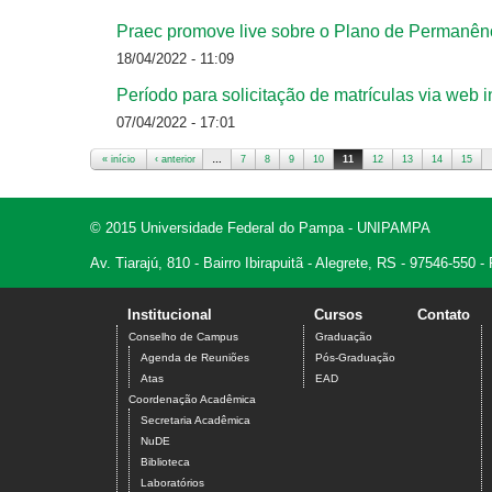
Praec promove live sobre o Plano de Permanê
18/04/2022 - 11:09
Período para solicitação de matrículas via web in
07/04/2022 - 17:01
« início
‹ anterior
…
7
8
9
10
11
12
13
14
15
Páginas
© 2015 Universidade Federal do Pampa - UNIPAMPA
Av. Tiarajú, 810 - Bairro Ibirapuitã - Alegrete, RS - 97546-550
Institucional
Cursos
Contato
Conselho de Campus
Graduação
Agenda de Reuniões
Pós-Graduação
Atas
EAD
Coordenação Acadêmica
Secretaria Acadêmica
NuDE
Biblioteca
Laboratórios