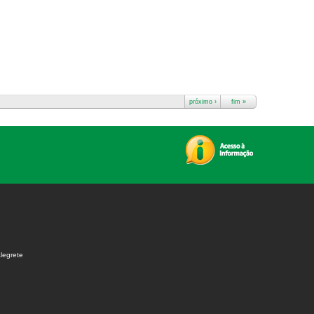
próximo ›
fim »
legrete