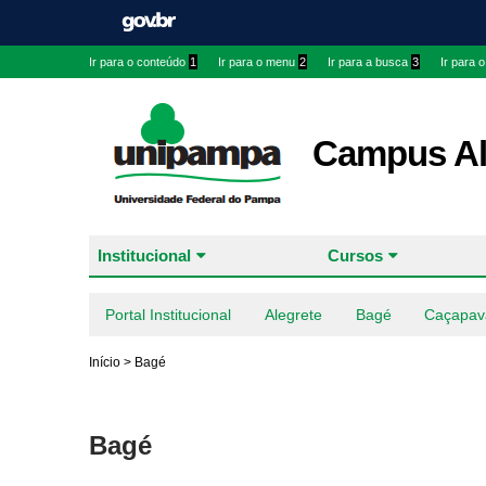
Ir para o conteúdo
1
Ir para o menu
2
Ir para a busca
3
Ir para 
Campus Al
Institucional
Cursos
Portal Institucional
Alegrete
Bagé
Caçapav
Início
>
Bagé
Bagé