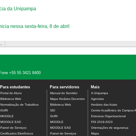
ncia da Unipampa
icia nessa sexta-feira, 8 de abril
…
 - Fone +55 55 3421 8400
Para estudantes
Para servidores
Mais
Portal do Aluno
Manual do Servidor
A Unipampa
Biblioteca Web
Mapa Horários Docentes
Agendas
Normalização de Trabalhos
Biblioteca Web
Horários das Aulas
GURI
SEI
Centro Acadêmico do Campus A
MOODLE
GURI
Estrutura Organizacional
MOODLE EAD
MOODLE
PDI 2019-2023
Painel de Serviços
MOODLE EAD
Orientações de segurança
Certificados Eletrônicos
Painel de Serviços
Mapa