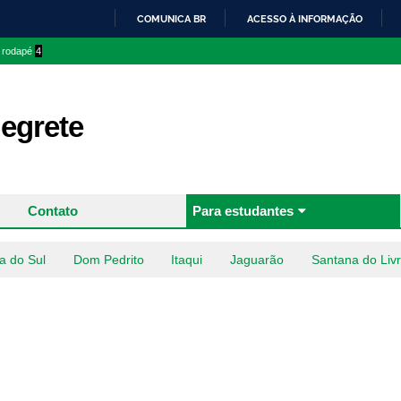
Pular
COMUNICA BR
ACESSO À INFORMAÇÃO
para o
IR
o rodapé
4
conteúdo
PARA
principal
O
CONTEÚDO
egrete
Contato
Para estudantes
a do Sul
Dom Pedrito
Itaqui
Jaguarão
Santana do Liv