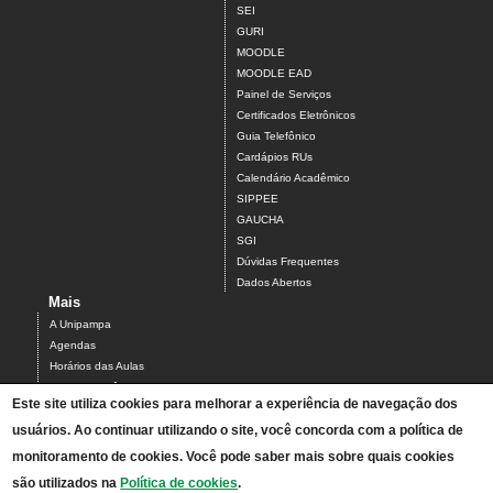
SEI
GURI
MOODLE
MOODLE EAD
Painel de Serviços
Certificados Eletrônicos
Guia Telefônico
Cardápios RUs
Calendário Acadêmico
SIPPEE
GAUCHA
SGI
Dúvidas Frequentes
Dados Abertos
Mais
A Unipampa
Agendas
Horários das Aulas
Centro Acadêmico do Campus Alegrete
Este site utiliza cookies para melhorar a experiência de navegação dos
Estrutura Organizacional
usuários. Ao continuar utilizando o site, você concorda com a política de
PDI 2019-2023
Orientações de segurança
monitoramento de cookies. Você pode saber mais sobre quais cookies
Mapa
são utilizados na
Política de cookies
.
Acesso ao Antigo Portal