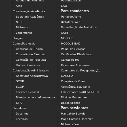
Agenda de Reuniões
Pós-Graduação
Atas
EAD
Para estudantes
Coordenação Acadêmica
Secretaria Acadêmica
Portal do Aluno
NuDE
Biblioteca Web
Biblioteca
Normalização de Trabalhos
Laboratórios
GURI
Direção
MOODLE
Comissões locais
MOODLE EAD
Comissão de Ensino
Painel de Serviços
Comissão de Extensão
Certificados Eletrônicos
Comissão de Pesquisa
Cardápios RU
Outras Comissões
Calendário Acadêmico
Coordenação Administrativa
Calendário da Pós-graduação
Secretaria Administrativa
GAUCHA
SCMP
Colações de Grau
SCOF
Assistência Estudantil
Interface Pessoal
Fale conosco NuDEs/PRODAE
Planejamento e Infraestrutura
Dúvidas Frequentes
STIC
Dados Abertos
Para servidores
Servidores
Docentes
Manual do Servidor
Técnicos
Mapa Horários Docentes
Biblioteca Web