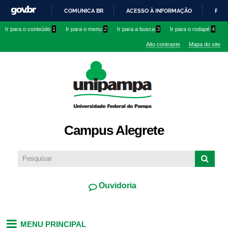
Pular
COMUNICA BR
ACESSO À INFORMAÇÃO
PART
para o
IR
Ir para o conteúdo
1
Ir para o menu
2
Ir para a busca
3
Ir para o rodapé
4
conteúdo
PARA
principal
Alto contraste
Mapa do site
O
CONTEÚDO
Campus Alegrete
Ouvidoria
MENU PRINCIPAL