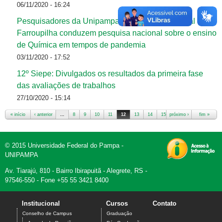
06/11/2020 - 16:24
Pesquisadores da Unipampa e do Instituto Federal
Farroupilha conduzem pesquisa nacional sobre o ensino
de Química em tempos de pandemia
03/11/2020 - 17:52
12º Siepe: Divulgados os resultados da primeira fase
das avaliações de trabalhos
27/10/2020 - 15:14
« início
‹ anterior
…
8
9
10
11
12
13
14
15
próximo ›
16
fim »
Páginas
© 2015 Universidade Federal do Pampa -
UNIPAMPA
Av. Tiarajú, 810 - Bairro Ibirapuitã - Alegrete, RS -
97546-550 - Fone +55 55 3421 8400
Institucional
Cursos
Contato
Conselho de Campus
Graduação