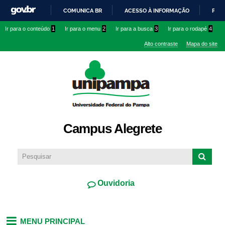
Pular
COMUNICA BR
ACESSO À INFORMAÇÃO
PART
para o
IR
Ir para o conteúdo
1
Ir para o menu
2
Ir para a busca
3
Ir para o rodapé
4
conteúdo
PARA
principal
Alto contraste
Mapa do site
O
CONTEÚDO
Campus Alegrete
Ouvidoria
MENU PRINCIPAL