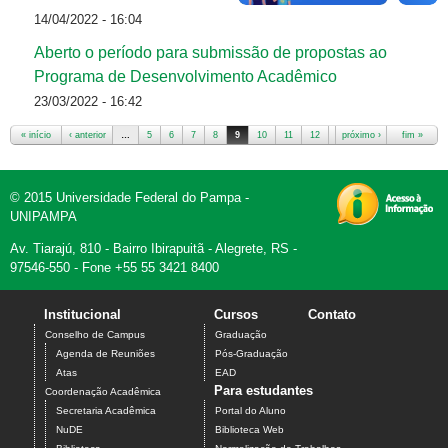
14/04/2022 - 16:04
Aberto o período para submissão de propostas ao
Programa de Desenvolvimento Acadêmico
23/03/2022 - 16:42
« início
‹ anterior
…
5
6
7
8
9
10
11
12
13
próximo ›
…
fim »
Páginas
© 2015 Universidade Federal do Pampa -
UNIPAMPA
Av. Tiarajú, 810 - Bairro Ibirapuitã - Alegrete, RS -
97546-550 - Fone +55 55 3421 8400
Institucional
Cursos
Contato
Conselho de Campus
Graduação
Agenda de Reuniões
Pós-Graduação
Atas
EAD
Para estudantes
Coordenação Acadêmica
Secretaria Acadêmica
Portal do Aluno
NuDE
Biblioteca Web