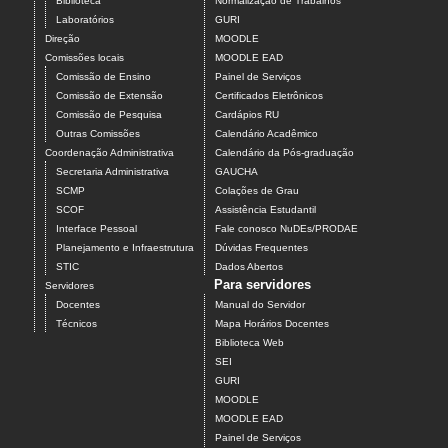
Biblioteca
Normalização de Trabalhos
Laboratórios
GURI
Direção
MOODLE
Comissões locais
MOODLE EAD
Comissão de Ensino
Painel de Serviços
Comissão de Extensão
Certificados Eletrônicos
Comissão de Pesquisa
Cardápios RU
Outras Comissões
Calendário Acadêmico
Coordenação Administrativa
Calendário da Pós-graduação
Secretaria Administrativa
GAUCHA
SCMP
Colações de Grau
SCOF
Assistência Estudantil
Interface Pessoal
Fale conosco NuDEs/PRODAE
Planejamento e Infraestrutura
Dúvidas Frequentes
STIC
Dados Abertos
Para servidores
Servidores
Docentes
Manual do Servidor
Técnicos
Mapa Horários Docentes
Biblioteca Web
SEI
GURI
MOODLE
MOODLE EAD
Painel de Serviços