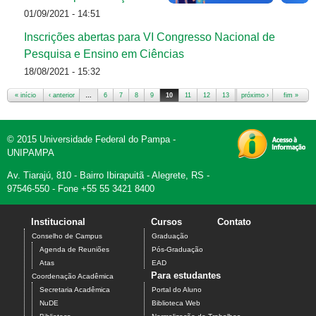
01/09/2021 - 14:51
Inscrições abertas para VI Congresso Nacional de
Pesquisa e Ensino em Ciências
18/08/2021 - 15:32
« início
‹ anterior
…
6
7
8
9
10
11
12
13
próximo ›
14
…
fim »
Páginas
© 2015 Universidade Federal do Pampa -
UNIPAMPA
Av. Tiarajú, 810 - Bairro Ibirapuitã - Alegrete, RS -
97546-550 - Fone +55 55 3421 8400
Institucional
Cursos
Contato
Conselho de Campus
Graduação
Agenda de Reuniões
Pós-Graduação
Atas
EAD
Para estudantes
Coordenação Acadêmica
Secretaria Acadêmica
Portal do Aluno
NuDE
Biblioteca Web