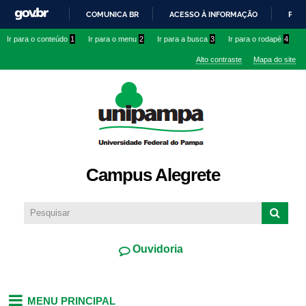
Pular
COMUNICA BR
ACESSO À INFORMAÇÃO
PART
para o
IR
Ir para o conteúdo
1
Ir para o menu
2
Ir para a busca
3
Ir para o rodapé
4
conteúdo
PARA
principal
Alto contraste
Mapa do site
O
CONTEÚDO
Campus Alegrete
Ouvidoria
MENU PRINCIPAL