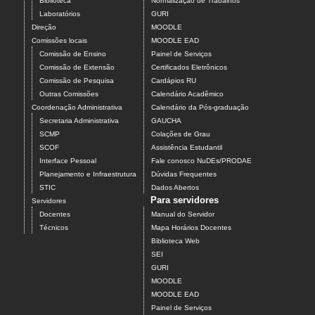
Biblioteca
Normalização de Trabalhos
Laboratórios
GURI
Direção
MOODLE
Comissões locais
MOODLE EAD
Comissão de Ensino
Painel de Serviços
Comissão de Extensão
Certificados Eletrônicos
Comissão de Pesquisa
Cardápios RU
Outras Comissões
Calendário Acadêmico
Coordenação Administrativa
Calendário da Pós-graduação
Secretaria Administrativa
GAUCHA
SCMP
Colações de Grau
SCOF
Assistência Estudantil
Interface Pessoal
Fale conosco NuDEs/PRODAE
Planejamento e Infraestrutura
Dúvidas Frequentes
STIC
Dados Abertos
Para servidores
Servidores
Docentes
Manual do Servidor
Técnicos
Mapa Horários Docentes
Biblioteca Web
SEI
GURI
MOODLE
MOODLE EAD
Painel de Serviços