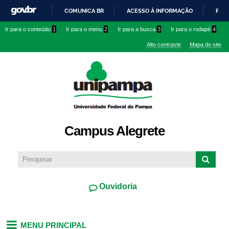
Pular
COMUNICA BR
ACESSO À INFORMAÇÃO
PART
para o
IR
Ir para o conteúdo
1
Ir para o menu
2
Ir para a busca
3
Ir para o rodapé
4
conteúdo
PARA
principal
Alto contraste
Mapa do site
O
CONTEÚDO
Campus Alegrete
Ouvidoria
MENU PRINCIPAL