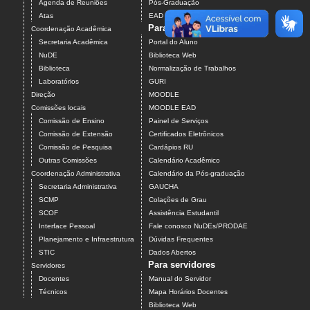
Agenda de Reuniões
Pós-Graduação
Atas
EAD
Para estudantes
Coordenação Acadêmica
Secretaria Acadêmica
Portal do Aluno
NuDE
Biblioteca Web
Biblioteca
Normalização de Trabalhos
Laboratórios
GURI
Direção
MOODLE
Comissões locais
MOODLE EAD
Comissão de Ensino
Painel de Serviços
Comissão de Extensão
Certificados Eletrônicos
Comissão de Pesquisa
Cardápios RU
Outras Comissões
Calendário Acadêmico
Coordenação Administrativa
Calendário da Pós-graduação
Secretaria Administrativa
GAUCHA
SCMP
Colações de Grau
SCOF
Assistência Estudantil
Interface Pessoal
Fale conosco NuDEs/PRODAE
Planejamento e Infraestrutura
Dúvidas Frequentes
STIC
Dados Abertos
Para servidores
Servidores
Docentes
Manual do Servidor
Técnicos
Mapa Horários Docentes
Biblioteca Web