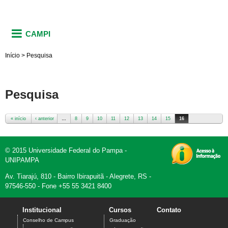
CAMPI
Início
>
Pesquisa
Pesquisa
« início
‹ anterior
…
8
9
10
11
12
13
14
15
16
Páginas
© 2015 Universidade Federal do Pampa -
UNIPAMPA
Av. Tiarajú, 810 - Bairro Ibirapuitã - Alegrete, RS -
97546-550 - Fone +55 55 3421 8400
Institucional
Cursos
Contato
Conselho de Campus
Graduação