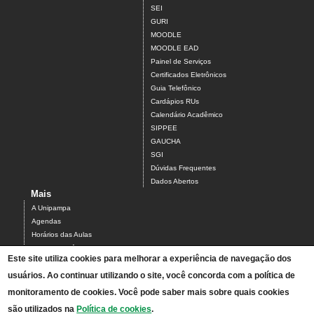
SEI
GURI
MOODLE
MOODLE EAD
Painel de Serviços
Certificados Eletrônicos
Guia Telefônico
Cardápios RUs
Calendário Acadêmico
SIPPEE
GAUCHA
SGI
Dúvidas Frequentes
Dados Abertos
Mais
A Unipampa
Agendas
Horários das Aulas
Centro Acadêmico do Campus Alegrete
Este site utiliza cookies para melhorar a experiência de navegação dos
Estrutura Organizacional
usuários. Ao continuar utilizando o site, você concorda com a política de
PDI 2019-2023
Orientações de segurança
monitoramento de cookies. Você pode saber mais sobre quais cookies
Mapa
são utilizados na
Política de cookies
.