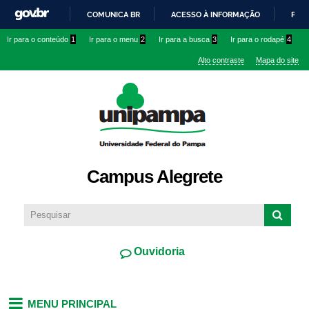
Pular
COMUNICA BR
ACESSO À INFORMAÇÃO
PART
para o
IR
Ir para o conteúdo
1
Ir para o menu
2
Ir para a busca
3
Ir para o rodapé
4
conteúdo
PARA
principal
Alto contraste
Mapa do site
O
CONTEÚDO
Campus Alegrete
Ouvidoria
MENU PRINCIPAL