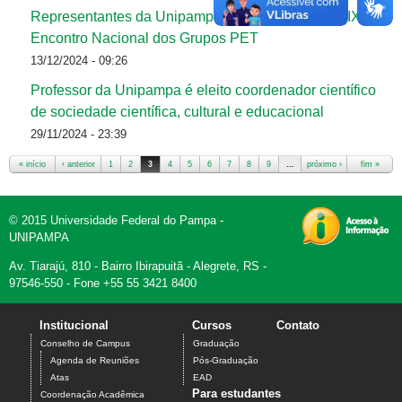
Representantes da Unipampa participaram do XXIX
Encontro Nacional dos Grupos PET
13/12/2024 - 09:26
Professor da Unipampa é eleito coordenador científico
de sociedade científica, cultural e educacional
29/11/2024 - 23:39
« início
‹ anterior
1
2
3
4
5
6
7
8
9
…
próximo ›
fim »
Páginas
© 2015 Universidade Federal do Pampa -
UNIPAMPA
Av. Tiarajú, 810 - Bairro Ibirapuitã - Alegrete, RS -
97546-550 - Fone +55 55 3421 8400
Institucional
Cursos
Contato
Conselho de Campus
Graduação
Agenda de Reuniões
Pós-Graduação
Atas
EAD
Para estudantes
Coordenação Acadêmica