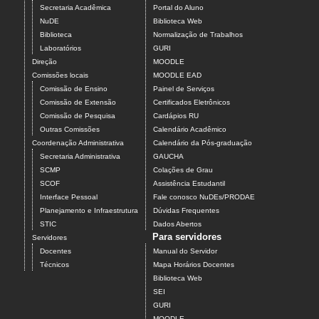
Secretaria Acadêmica
Portal do Aluno
NuDE
Biblioteca Web
Biblioteca
Normalização de Trabalhos
Laboratórios
GURI
Direção
MOODLE
Comissões locais
MOODLE EAD
Comissão de Ensino
Painel de Serviços
Comissão de Extensão
Certificados Eletrônicos
Comissão de Pesquisa
Cardápios RU
Outras Comissões
Calendário Acadêmico
Coordenação Administrativa
Calendário da Pós-graduação
Secretaria Administrativa
GAUCHA
SCMP
Colações de Grau
SCOF
Assistência Estudantil
Interface Pessoal
Fale conosco NuDEs/PRODAE
Planejamento e Infraestrutura
Dúvidas Frequentes
STIC
Dados Abertos
Para servidores
Servidores
Docentes
Manual do Servidor
Técnicos
Mapa Horários Docentes
Biblioteca Web
SEI
GURI
MOODLE