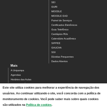
SEI
GURI
MOODLE
MOODLE EAD
Painel de Serviços
Certificados Eletrônicos
Guia Telefônico
Cardápios RUs
Calendário Acadêmico
SIPPEE
GAUCHA
SGI
Dúvidas Frequentes
Dados Abertos
Mais
A Unipampa
Agendas
Horários das Aulas
Centro Acadêmico do Campus Alegrete
Este site utiliza cookies para melhorar a experiência de navegação dos
Estrutura Organizacional
usuários. Ao continuar utilizando o site, você concorda com a política de
PDI 2019-2023
Orientações de segurança
monitoramento de cookies. Você pode saber mais sobre quais cookies
Mapa
são utilizados na
Política de cookies
.
Acesso ao Antigo Portal