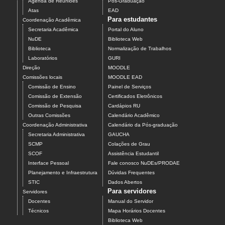
Agenda de Reuniões
Pós-Graduação
Atas
EAD
Para estudantes
Coordenação Acadêmica
Secretaria Acadêmica
Portal do Aluno
NuDE
Biblioteca Web
Biblioteca
Normalização de Trabalhos
Laboratórios
GURI
Direção
MOODLE
Comissões locais
MOODLE EAD
Comissão de Ensino
Painel de Serviços
Comissão de Extensão
Certificados Eletrônicos
Comissão de Pesquisa
Cardápios RU
Outras Comissões
Calendário Acadêmico
Coordenação Administrativa
Calendário da Pós-graduação
Secretaria Administrativa
GAUCHA
SCMP
Colações de Grau
SCOF
Assistência Estudantil
Interface Pessoal
Fale conosco NuDEs/PRODAE
Planejamento e Infraestrutura
Dúvidas Frequentes
STIC
Dados Abertos
Para servidores
Servidores
Docentes
Manual do Servidor
Técnicos
Mapa Horários Docentes
Biblioteca Web