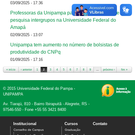
03/09/2025 - 17:36
Professoras da Unipampa participam de missão de
pesquisa intergrupos na Universidade Federal do
Amapá
02/09/2025 - 13:07
Unipampa tem aumento no número de bolsistas de
produtividade do CNPq
01/09/2025 - 17:16
« início
‹ anterior
1
2
3
4
5
6
7
8
9
…
próximo ›
fim »
Páginas
© 2015 Universidade Federal do Pampa -
UNIPAMPA
Av. Tiarajú, 810 - Bairro Ibirapuitã - Alegrete, RS -
97546-550 - Fone +55 55 3421 8400
Institucional
Cursos
Contato
Conselho de Campus
Graduação