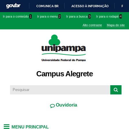
Pular
COMUNICA BR
ACESSO À INFORMAÇÃO
PART
para o
IR
Ir para o conteúdo
1
Ir para o menu
2
Ir para a busca
3
Ir para o rodapé
4
conteúdo
PARA
principal
Alto contraste
Mapa do site
O
CONTEÚDO
Campus Alegrete
Ouvidoria
MENU PRINCIPAL