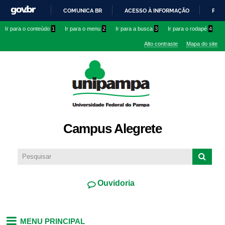
Pular
COMUNICA BR
ACESSO À INFORMAÇÃO
PART
para o
IR
Ir para o conteúdo
1
Ir para o menu
2
Ir para a busca
3
Ir para o rodapé
4
conteúdo
PARA
principal
Alto contraste
Mapa do site
O
CONTEÚDO
Campus Alegrete
Ouvidoria
MENU PRINCIPAL