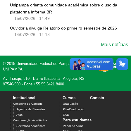
Unipampa orienta comunidade acadêmica sobre o uso da
plataforma Informa.BR
15/07/2026 - 14:49
Ouvidoria divulga Relatório do primeiro semestre de 2026
14/07/2026 - 14:18
Mais notícias
© 2015 Universidade Federal do Pampa -
UNIPAMPA
Av. Tiarajú, 810 - Bairro Ibirapuitã - Alegrete, RS -
97546-550 - Fone +55 55 3421 8400
Institucional
Cursos
Contato
Conselho de Campus
Graduação
Agenda de Reuniões
Pós-Graduação
Atas
EAD
Para estudantes
Coordenação Acadêmica
Secretaria Acadêmica
Portal do Aluno