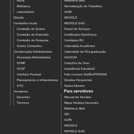
NuDE
Biblioteca Web
Biblioteca
Normalização de Trabalhos
Laboratórios
GURI
Direção
MOODLE
Comissões locais
MOODLE EAD
Comissão de Ensino
Painel de Serviços
Comissão de Extensão
Certificados Eletrônicos
Comissão de Pesquisa
Cardápios RU
Outras Comissões
Calendário Acadêmico
Coordenação Administrativa
Calendário da Pós-graduação
Secretaria Administrativa
GAUCHA
SCMP
Colações de Grau
SCOF
Assistência Estudantil
Interface Pessoal
Fale conosco NuDEs/PRODAE
Planejamento e Infraestrutura
Dúvidas Frequentes
STIC
Dados Abertos
Para servidores
Servidores
Docentes
Manual do Servidor
Técnicos
Mapa Horários Docentes
Biblioteca Web
SEI
GURI
MOODLE
MOODLE EAD