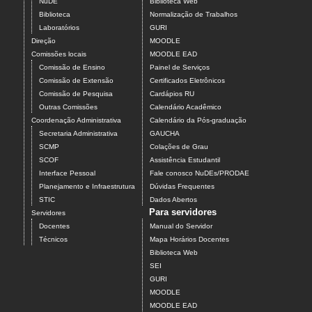
NuDE
Biblioteca Web
Biblioteca
Normalização de Trabalhos
Laboratórios
GURI
Direção
MOODLE
Comissões locais
MOODLE EAD
Comissão de Ensino
Painel de Serviços
Comissão de Extensão
Certificados Eletrônicos
Comissão de Pesquisa
Cardápios RU
Outras Comissões
Calendário Acadêmico
Coordenação Administrativa
Calendário da Pós-graduação
Secretaria Administrativa
GAUCHA
SCMP
Colações de Grau
SCOF
Assistência Estudantil
Interface Pessoal
Fale conosco NuDEs/PRODAE
Planejamento e Infraestrutura
Dúvidas Frequentes
STIC
Dados Abertos
Para servidores
Servidores
Docentes
Manual do Servidor
Técnicos
Mapa Horários Docentes
Biblioteca Web
SEI
GURI
MOODLE
MOODLE EAD