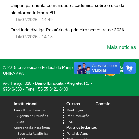
Unipampa orienta comunidade acadêmica sobre o uso da
plataforma Informa.BR
15/07/2026 - 14:49
Ouvidoria divulga Relatório do primeiro semestre de 2026
14/07/2026 - 14:18
Mais notícias
© 2015 Universidade Federal do Pampa -
UNIPAMPA
Av. Tiarajú, 810 - Bairro Ibirapuitã - Alegrete, RS -
97546-550 - Fone +55 55 3421 8400
Institucional
Cursos
Contato
Conselho de Campus
Graduação
Agenda de Reuniões
Pós-Graduação
Atas
EAD
Para estudantes
Coordenação Acadêmica
Secretaria Acadêmica
Portal do Aluno