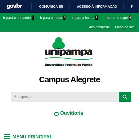
Pular
COMUNICA BR
ACESSO À INFORMAÇÃO
PART
para o
IR
Ir para o conteúdo
1
Ir para o menu
2
Ir para a busca
3
Ir para o rodapé
4
conteúdo
PARA
principal
Alto contraste
Mapa do site
O
CONTEÚDO
Campus Alegrete
Ouvidoria
MENU PRINCIPAL