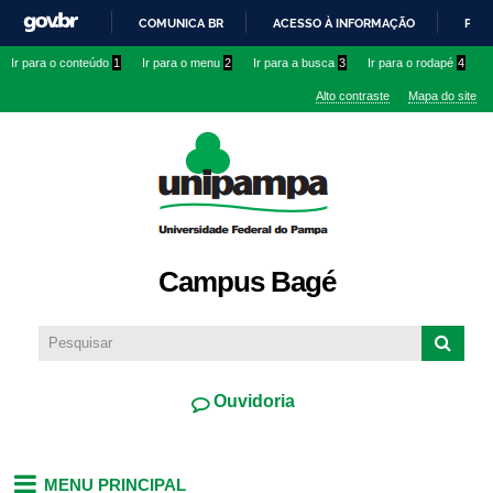
Pular
COMUNICA BR
ACESSO À INFORMAÇÃO
PART
para o
IR
Ir para o conteúdo
1
Ir para o menu
2
Ir para a busca
3
Ir para o rodapé
4
conteúdo
PARA
principal
Alto contraste
Mapa do site
O
CONTEÚDO
Campus Bagé
Ouvidoria
MENU PRINCIPAL