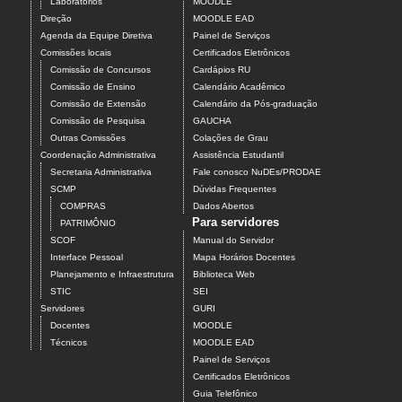
Laboratórios
MOODLE
Direção
MOODLE EAD
Agenda da Equipe Diretiva
Painel de Serviços
Comissões locais
Certificados Eletrônicos
Comissão de Concursos
Cardápios RU
Comissão de Ensino
Calendário Acadêmico
Comissão de Extensão
Calendário da Pós-graduação
Comissão de Pesquisa
GAUCHA
Outras Comissões
Colações de Grau
Coordenação Administrativa
Assistência Estudantil
Secretaria Administrativa
Fale conosco NuDEs/PRODAE
SCMP
Dúvidas Frequentes
COMPRAS
Dados Abertos
Para servidores
PATRIMÔNIO
SCOF
Manual do Servidor
Interface Pessoal
Mapa Horários Docentes
Planejamento e Infraestrutura
Biblioteca Web
STIC
SEI
Servidores
GURI
Docentes
MOODLE
Técnicos
MOODLE EAD
Painel de Serviços
Certificados Eletrônicos
Guia Telefônico