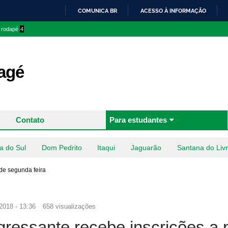
Pular
COMUNICA BR
ACESSO À INFORMAÇÃO
para o
IR
o rodapé
4
conteúdo
PARA
principal
O
CONTEÚDO
agé
Contato
Para estudantes
a do Sul
Dom Pedrito
Itaqui
Jaguarão
Santana do Liv
 de segunda feira
2018 - 13:36
658 visualizações
ressante recebe inscrições a p