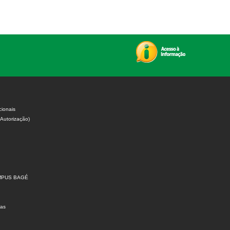
cionais
 Autorização)
MPUS BAGÉ
ras