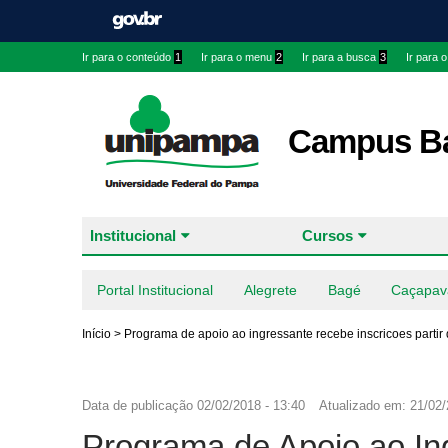
Ir para o conteúdo
1
Ir para o menu
2
Ir para a busca
3
Ir para 
Campus B
Institucional
Cursos
Portal Institucional
Alegrete
Bagé
Caçapav
Início
>
Programa de apoio ao ingressante recebe inscricoes partir
Data de publicação
02/02/2018 - 13:40
Atualizado em:
21/02/
Programa de Apoio ao Ing