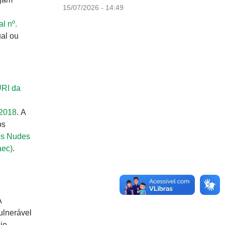
15/07/2026 - 14:49
al nº.
ual ou
URI da
/2018
. A
os
os Nudes
aec)
.
A
ulnerável
io