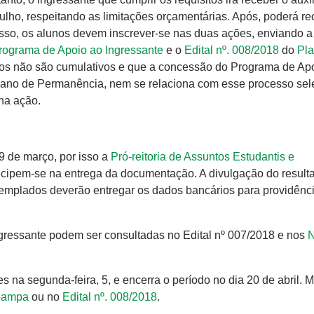
julho, respeitando as limitações orçamentárias. Após, poderá re
 isso, os alunos devem inscrever-se nas duas ações, enviando a
Programa de Apoio ao Ingressante
e o
Edital nº. 008/2018
do
Pla
ios não são cumulativos e que a concessão do Programa de Ap
lano de Permanência, nem se relaciona com esse processo sele
 na ação.
19 de março, por isso a
Pró-reitoria de Assuntos Estudantis e
ecipem-se na entrega da documentação. A divulgação do result
ontemplados deverão entregar os dados bancários para providênc
gressante podem ser consultadas no Edital nº 007/2018 e nos
N
 na segunda-feira, 5, e encerra o período no dia 20 de abril. M
ipampa
ou no
Edital nº. 008/2018
.