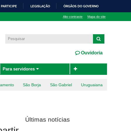
PARTICIPE
LEGISLAÇÃO
ÓRGÃOS DO GOVERNO
Alto contraste
Mapa do site
Ouvidoria
Para servidores
ramento
São Borja
São Gabriel
Uruguaiana
Últimas notícias
artir