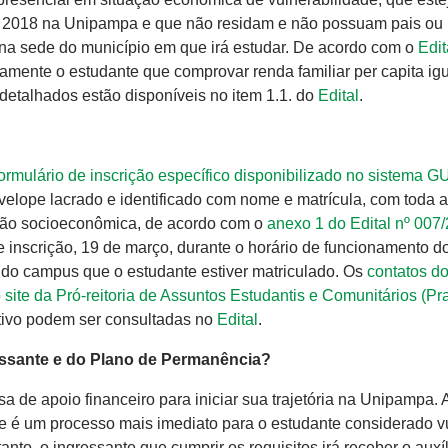
de 2018 na Unipampa e que não residam e não possuam pais ou
, na sede do município em que irá estudar. De acordo com o
Edit
amente o estudante que comprovar renda familiar per capita ig
ão detalhados estão disponíveis no item 1.1. do
Edital
.
formulário de inscrição específico disponibilizado no sistema G
nvelope lacrado e identificado com nome e matrícula, com toda a
ção socioeconômica, de acordo com o
anexo 1 do Edital nº 007
 inscrição, 19 de março, durante o horário de funcionamento d
do campus que o estudante estiver matriculado. Os
contatos d
 site da Pró-reitoria de Assuntos Estudantis e Comunitários (Pr
tivo podem ser consultadas no
Edital
.
essante e do Plano de Permanência?
a de apoio financeiro para iniciar sua trajetória na Unipampa. 
e é um processo mais imediato para o estudante considerado v
to, o ingressante que cumprir os requisitos irá receber o auxíl