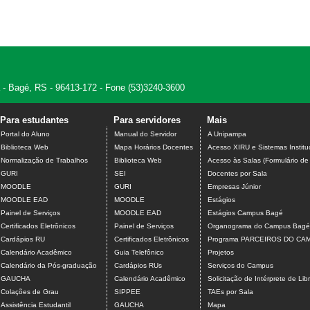
 - Bagé, RS - 96413-172 - Fone (53)3240-3600
Para estudantes
Para servidores
Mais
Portal do Aluno
Manual do Servidor
A Unipampa
Biblioteca Web
Mapa Horários Docentes
Acesso XIRU e Sistemas Institu
Normalização de Trabalhos
Biblioteca Web
Acesso às Salas (Formulário de
GURI
SEI
Docentes por Sala
MOODLE
GURI
Empresas Júnior
MOODLE EAD
MOODLE
Estágios
Painel de Serviços
MOODLE EAD
Estágios Campus Bagé
Certificados Eletrônicos
Painel de Serviços
Organograma do Campus Bagé
Cardápios RU
Certificados Eletrônicos
Programa PARCEIROS DO CA
Calendário Acadêmico
Guia Telefônico
Projetos
Calendário da Pós-graduação
Cardápios RUs
Serviços do Campus
GAUCHA
Calendário Acadêmico
Solicitação de Intérprete de Lib
Colações de Grau
SIPPEE
TAEs por Sala
Assistência Estudantil
GAUCHA
Mapa