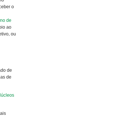
ceber o
no de
oio ao
tivo, ou
ado de
ias de
úcleos
ais