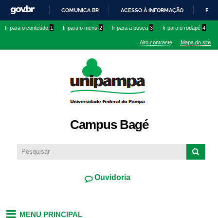
Pular
COMUNICA BR
ACESSO À INFORMAÇÃO
PART
para o
IR
Ir para o conteúdo
1
Ir para o menu
2
Ir para a busca
3
Ir para o rodapé
4
conteúdo
PARA
principal
Alto contraste
Mapa do site
O
CONTEÚDO
Campus Bagé
Ouvidoria
MENU PRINCIPAL