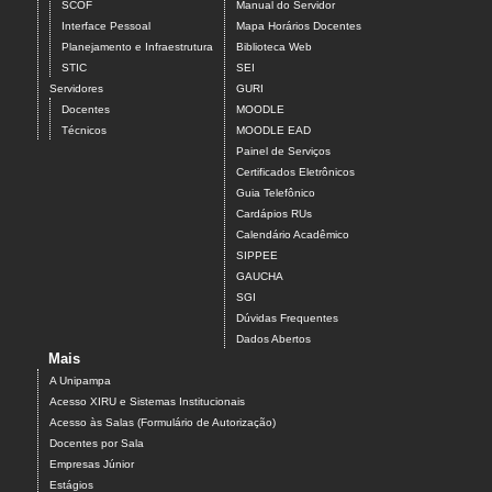
SCOF
Manual do Servidor
Interface Pessoal
Mapa Horários Docentes
Planejamento e Infraestrutura
Biblioteca Web
STIC
SEI
Servidores
GURI
Docentes
MOODLE
Técnicos
MOODLE EAD
Painel de Serviços
Certificados Eletrônicos
Guia Telefônico
Cardápios RUs
Calendário Acadêmico
SIPPEE
GAUCHA
SGI
Dúvidas Frequentes
Dados Abertos
Mais
A Unipampa
Acesso XIRU e Sistemas Institucionais
Acesso às Salas (Formulário de Autorização)
Docentes por Sala
Empresas Júnior
Estágios