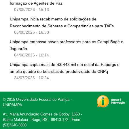
formação de Agentes de Paz
07/08/2026 - 15:13
Unipampa inicia recebimento de solicitações de
Reconhecimento de Saberes e Competências para TAEs
05/08/2026 - 16:38
Unipampa empossa novos professores para os Campi Bagé e
Jaguarão
04/08/2026 - 16:14
Unipampa capta mais de R$ 443 mil em edital da Fapergs e
amplia quadro de bolsistas de produtividade do CNPq
24/07/2026 - 10:24
© 2015 Universidade Federal do Pampa -
UNIPAMPA
Av. Maria Anunciação Gomes de Godoy, 1650 -
Bairro Malafaia - Bagé, RS - 96413-172 - Fone
(53)3240-3600