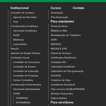
Institucional
Cursos
Contato
Conselho de Campus
Graduação
Agenda de Reuniões
Pós-Graduação
Para estudantes
Atas
Coordenação Acadêmica
Portal do Aluno
Secretaria Acadêmica
Biblioteca Web
NuDE
Normalização de Trabalhos
Biblioteca
GURI
Laboratórios
MOODLE
Direção
MOODLE EAD
Agenda da Equipe Diretiva
Painel de Serviços
Comissões locais
Certificados Eletrônicos
Comissão de Concursos
Cardápios RU
Comissão de Ensino
Calendário Acadêmico
Comissão de Extensão
Calendário da Pós-graduação
Comissão de Pesquisa
GAUCHA
Outras Comissões
Colações de Grau
Coordenação Administrativa
Assistência Estudantil
Secretaria Administrativa
Fale conosco NuDEs/PRODAE
SCMP
Dúvidas Frequentes
COMPRAS
Dados Abertos
Para servidores
PATRIMÔNIO