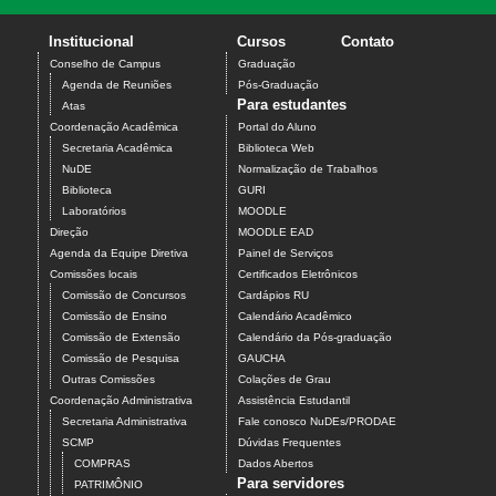
Institucional
Cursos
Contato
Conselho de Campus
Graduação
Agenda de Reuniões
Pós-Graduação
Para estudantes
Atas
Coordenação Acadêmica
Portal do Aluno
Secretaria Acadêmica
Biblioteca Web
NuDE
Normalização de Trabalhos
Biblioteca
GURI
Laboratórios
MOODLE
Direção
MOODLE EAD
Agenda da Equipe Diretiva
Painel de Serviços
Comissões locais
Certificados Eletrônicos
Comissão de Concursos
Cardápios RU
Comissão de Ensino
Calendário Acadêmico
Comissão de Extensão
Calendário da Pós-graduação
Comissão de Pesquisa
GAUCHA
Outras Comissões
Colações de Grau
Coordenação Administrativa
Assistência Estudantil
Secretaria Administrativa
Fale conosco NuDEs/PRODAE
SCMP
Dúvidas Frequentes
COMPRAS
Dados Abertos
Para servidores
PATRIMÔNIO