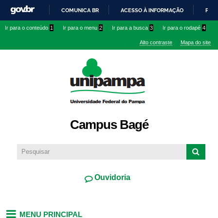
Pular
COMUNICA BR
ACESSO À INFORMAÇÃO
PART
para o
IR
Ir para o conteúdo
1
Ir para o menu
2
Ir para a busca
3
Ir para o rodapé
4
conteúdo
PARA
principal
Alto contraste
Mapa do site
O
CONTEÚDO
Campus Bagé
Ouvidoria
MENU PRINCIPAL