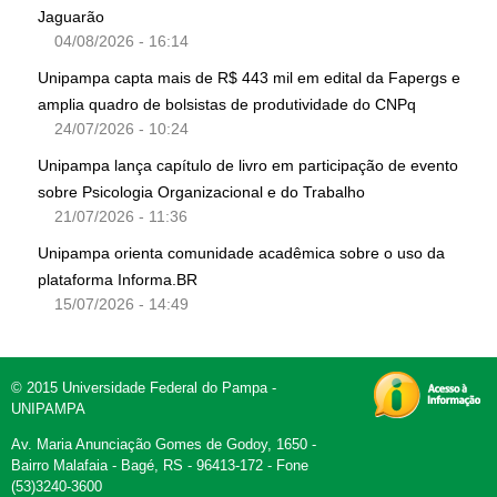
Jaguarão
04/08/2026 - 16:14
Unipampa capta mais de R$ 443 mil em edital da Fapergs e
amplia quadro de bolsistas de produtividade do CNPq
24/07/2026 - 10:24
Unipampa lança capítulo de livro em participação de evento
sobre Psicologia Organizacional e do Trabalho
21/07/2026 - 11:36
Unipampa orienta comunidade acadêmica sobre o uso da
plataforma Informa.BR
15/07/2026 - 14:49
© 2015 Universidade Federal do Pampa -
UNIPAMPA
Av. Maria Anunciação Gomes de Godoy, 1650 -
Bairro Malafaia - Bagé, RS - 96413-172 - Fone
(53)3240-3600