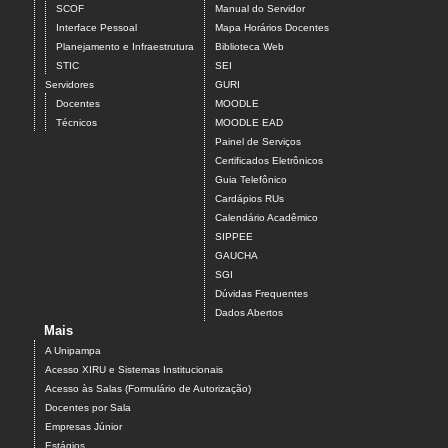
SCOF
Manual do Servidor
Interface Pessoal
Mapa Horários Docentes
Planejamento e Infraestrutura
Biblioteca Web
STIC
SEI
Servidores
GURI
Docentes
MOODLE
Técnicos
MOODLE EAD
Painel de Serviços
Certificados Eletrônicos
Guia Telefônico
Cardápios RUs
Calendário Acadêmico
SIPPEE
GAUCHA
SGI
Dúvidas Frequentes
Dados Abertos
Mais
A Unipampa
Acesso XIRU e Sistemas Institucionais
Acesso às Salas (Formulário de Autorização)
Docentes por Sala
Empresas Júnior
Estágios