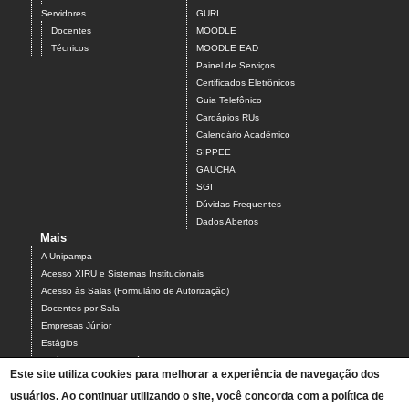
Servidores
GURI
Docentes
MOODLE
Técnicos
MOODLE EAD
Painel de Serviços
Certificados Eletrônicos
Guia Telefônico
Cardápios RUs
Calendário Acadêmico
SIPPEE
GAUCHA
SGI
Dúvidas Frequentes
Dados Abertos
Mais
A Unipampa
Acesso XIRU e Sistemas Institucionais
Acesso às Salas (Formulário de Autorização)
Docentes por Sala
Empresas Júnior
Estágios
Estágios Campus Bagé
Este site utiliza cookies para melhorar a experiência de navegação dos
Organograma do Campus Bagé
usuários. Ao continuar utilizando o site, você concorda com a política de
Programa PARCEIROS DO CAMPUS BAGÉ