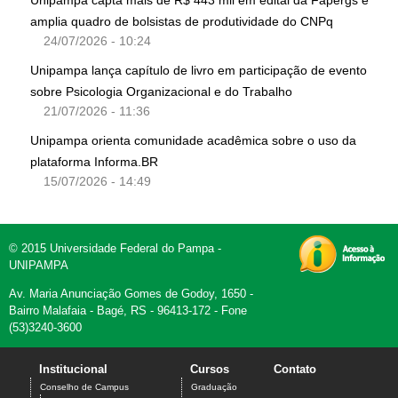
Unipampa capta mais de R$ 443 mil em edital da Fapergs e
amplia quadro de bolsistas de produtividade do CNPq
24/07/2026 - 10:24
Unipampa lança capítulo de livro em participação de evento
sobre Psicologia Organizacional e do Trabalho
21/07/2026 - 11:36
Unipampa orienta comunidade acadêmica sobre o uso da
plataforma Informa.BR
15/07/2026 - 14:49
© 2015 Universidade Federal do Pampa -
UNIPAMPA
Av. Maria Anunciação Gomes de Godoy, 1650 -
Bairro Malafaia - Bagé, RS - 96413-172 - Fone
(53)3240-3600
Institucional
Cursos
Contato
Conselho de Campus
Graduação