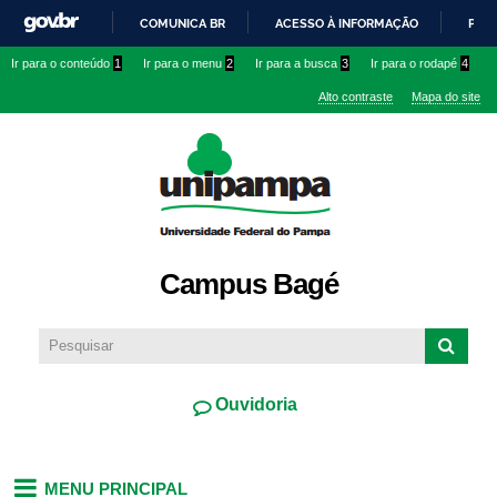
Pular
COMUNICA BR
ACESSO À INFORMAÇÃO
PART
para o
IR
Ir para o conteúdo
1
Ir para o menu
2
Ir para a busca
3
Ir para o rodapé
4
conteúdo
PARA
principal
Alto contraste
Mapa do site
O
CONTEÚDO
Campus Bagé
Ouvidoria
MENU PRINCIPAL