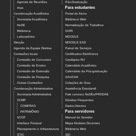
Agenda de Reuniões
Pós-Graduação
Para estudantes
Atas
Coordenação Acadêmica
Portal do Aluno
Secretaria Acadêmica
Biblioteca Web
NuDE
Normalização de Trabalhos
Biblioteca
GURI
Laboratórios
MOODLE
Direção
MOODLE EAD
Agenda da Equipe Diretiva
Painel de Serviços
Comissões locais
Certificados Eletrônicos
Comissão de Concursos
Cardápios RU
Comissão de Ensino
Calendário Acadêmico
Comissão de Extensão
Calendário da Pós-graduação
Comissão de Pesquisa
GAUCHA
Outras Comissões
Colações de Grau
Coordenação Administrativa
Assistência Estudantil
Secretaria Administrativa
Fale conosco NuDEs/PRODAE
SCMP
Dúvidas Frequentes
COMPRAS
Dados Abertos
Para servidores
PATRIMÔNIO
SCOF
Manual do Servidor
Interface Pessoal
Mapa Horários Docentes
Planejamento e Infraestrutura
Biblioteca Web
STIC
SEI