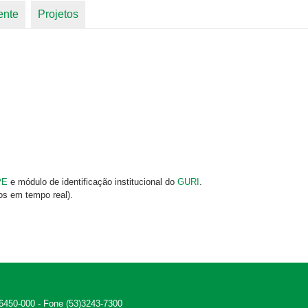
ente
Projetos
PE
e módulo de identificação institucional do
GURI
.
os em tempo real).
 96450-000 - Fone (53)3243-7300