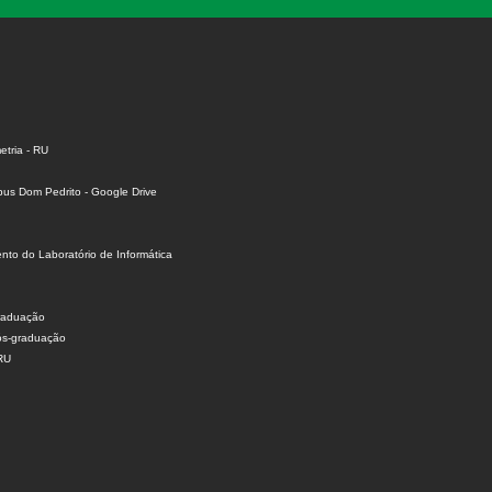
tria - RU
us Dom Pedrito - Google Drive
to do Laboratório de Informática
raduação
ós-graduação
 RU