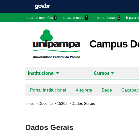
Ir para o conteúdo
1
Ir para o menu
2
Ir para a busca
3
Ir para 
Campus Do
Institucional
Cursos
Portal Institucional
Alegrete
Bagé
Caçapav
Início
>
Docente
>
15302
>
Dados Gerais
Dados Gerais