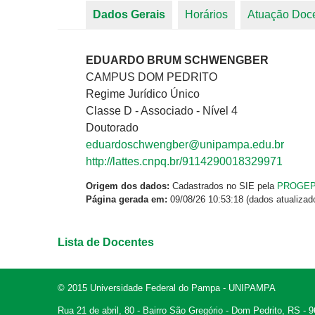
Dados Gerais
(aba ativa)
Horários
Atuação Doc
Abas primárias
EDUARDO BRUM SCHWENGBER
CAMPUS DOM PEDRITO
Regime Jurídico Único
Classe D - Associado - Nível 4
Doutorado
eduardoschwengber@unipampa.edu.br
http://lattes.cnpq.br/9114290018329971
Origem dos dados:
Cadastrados no SIE pela
PROGE
Página gerada em:
09/08/26 10:53:18 (dados atualizad
Lista de Docentes
© 2015 Universidade Federal do Pampa - UNIPAMPA
Rua 21 de abril, 80 - Bairro São Gregório - Dom Pedrito, RS -