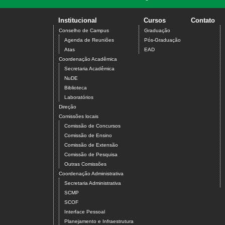
Institucional
Cursos
Contato
Conselho de Campus
Graduação
Agenda de Reuniões
Pós-Graduação
Atas
EAD
Coordenação Acadêmica
Secretaria Acadêmica
NuDE
Biblioteca
Laboratórios
Direção
Comissões locais
Comissão de Concursos
Comissão de Ensino
Comissão de Extensão
Comissão de Pesquisa
Outras Comissões
Coordenação Administrativa
Secretaria Administrativa
SCMP
SCOF
Interface Pessoal
Planejamento e Infraestrutura