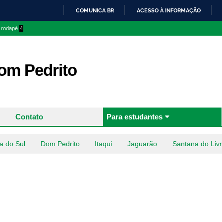
Pular
COMUNICA BR
ACESSO À INFORMAÇÃO
para o
IR
o rodapé
4
conteúdo
PARA
principal
O
CONTEÚDO
m Pedrito
Contato
Para estudantes
a do Sul
Dom Pedrito
Itaqui
Jaguarão
Santana do Liv