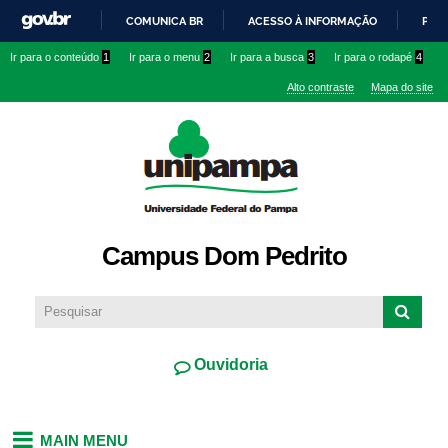
Pular
COMUNICA BR
ACESSO À INFORMAÇÃO
PART
para o
IR
Ir para o conteúdo
1
Ir para o menu
2
Ir para a busca
3
Ir para o rodapé
4
conteúdo
PARA
principal
Alto contraste
Mapa do site
O
CONTEÚDO
Campus Dom Pedrito
Ouvidoria
MAIN MENU