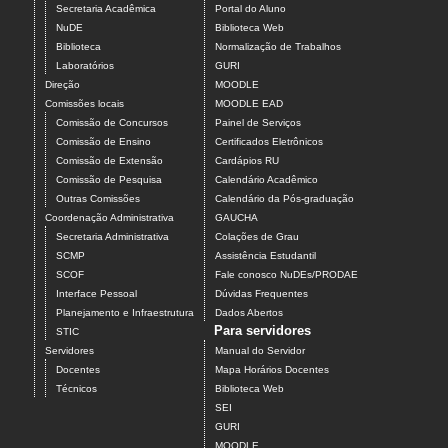
Secretaria Acadêmica
Portal do Aluno
NuDE
Biblioteca Web
Biblioteca
Normalização de Trabalhos
Laboratórios
GURI
Direção
MOODLE
Comissões locais
MOODLE EAD
Comissão de Concursos
Painel de Serviços
Comissão de Ensino
Certificados Eletrônicos
Comissão de Extensão
Cardápios RU
Comissão de Pesquisa
Calendário Acadêmico
Outras Comissões
Calendário da Pós-graduação
Coordenação Administrativa
GAUCHA
Secretaria Administrativa
Colações de Grau
SCMP
Assistência Estudantil
SCOF
Fale conosco NuDEs/PRODAE
Interface Pessoal
Dúvidas Frequentes
Planejamento e Infraestrutura
Dados Abertos
Para servidores
STIC
Servidores
Manual do Servidor
Docentes
Mapa Horários Docentes
Técnicos
Biblioteca Web
SEI
GURI
MOODLE