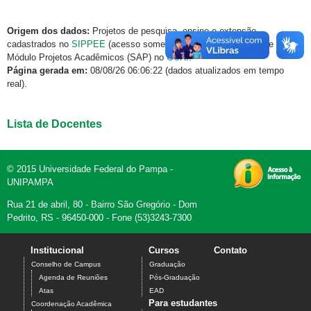
Origem dos dados:
Projetos de pesquisa, ensino e extensão
cadastrados no
SIPPEE
(acesso somente via rede institucional) e
Módulo Projetos Acadêmicos (SAP) no
GURI
.
Página gerada em:
08/08/26 06:06:22 (dados atualizados em tempo
real).
Lista de Docentes
© 2015 Universidade Federal do Pampa -
UNIPAMPA
Rua 21 de abril, 80 - Bairro São Gregório - Dom
Pedrito, RS - 96450-000 - Fone (53)3243-7300
Institucional
Cursos
Contato
Conselho de Campus
Graduação
Agenda de Reuniões
Pós-Graduação
Atas
EAD
Para estudantes
Coordenação Acadêmica