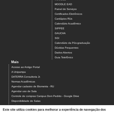
MOODLE EAD
Painel de Serviços
Certificados Eletrônicos
Cardápios RUs
Calendário Acadêmico
SIPPEE
GAUCHA
SGI
Calendário da Pós-graduação
Dúvidas Frequentes
Dados Abertos
Guia Telefônico
Mais
Acesso ao Antigo Portal
A Unipampa
DATERRA Consultoria Jr.
Normas Acadêmicas
Agendar cadastro de Biometria - RU
Agendar uso de Sala
Controle de compras Campus Dom Pedrito - Google Drive
Disponibilidade de Salas
Estágios
Este site utiliza cookies para melhorar a experiência de navegação dos
Formulário para Agendamento do Laboratório de Informática