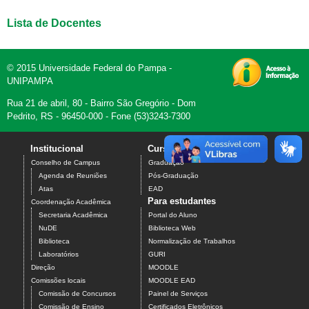
Lista de Docentes
© 2015 Universidade Federal do Pampa -
UNIPAMPA
Rua 21 de abril, 80 - Bairro São Gregório - Dom
Pedrito, RS - 96450-000 - Fone (53)3243-7300
Institucional
Cursos
Contato
Conselho de Campus
Graduação
Agenda de Reuniões
Pós-Graduação
Atas
EAD
Para estudantes
Coordenação Acadêmica
Secretaria Acadêmica
Portal do Aluno
NuDE
Biblioteca Web
Biblioteca
Normalização de Trabalhos
Laboratórios
GURI
Direção
MOODLE
Comissões locais
MOODLE EAD
Comissão de Concursos
Painel de Serviços
Comissão de Ensino
Certificados Eletrônicos