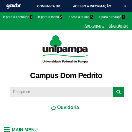
Pular
COMUNICA BR
ACESSO À INFORMAÇÃO
PART
para o
IR
Ir para o conteúdo
1
Ir para o menu
2
Ir para a busca
3
Ir para o rodapé
4
conteúdo
PARA
principal
Alto contraste
Mapa do site
O
CONTEÚDO
Campus Dom Pedrito
Ouvidoria
MAIN MENU