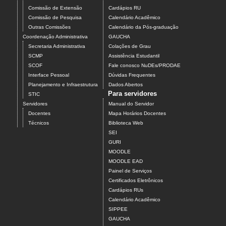
Comissão de Extensão
Cardápios RU
Comissão de Pesquisa
Calendário Acadêmico
Outras Comissões
Calendário da Pós-graduação
Coordenação Administrativa
GAUCHA
Secretaria Administrativa
Colações de Grau
SCMP
Assistência Estudantil
SCOF
Fale conosco NuDEs/PRODAE
Interface Pessoal
Dúvidas Frequentes
Planejamento e Infraestrutura
Dados Abertos
Para servidores
STIC
Servidores
Manual do Servidor
Docentes
Mapa Horários Docentes
Técnicos
Biblioteca Web
SEI
GURI
MOODLE
MOODLE EAD
Painel de Serviços
Certificados Eletrônicos
Cardápios RUs
Calendário Acadêmico
SIPPEE
GAUCHA