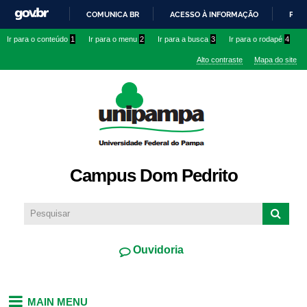
Pular
COMUNICA BR
ACESSO À INFORMAÇÃO
PART
para o
IR
Ir para o conteúdo
1
Ir para o menu
2
Ir para a busca
3
Ir para o rodapé
4
conteúdo
PARA
principal
Alto contraste
Mapa do site
O
CONTEÚDO
Campus Dom Pedrito
Ouvidoria
MAIN MENU