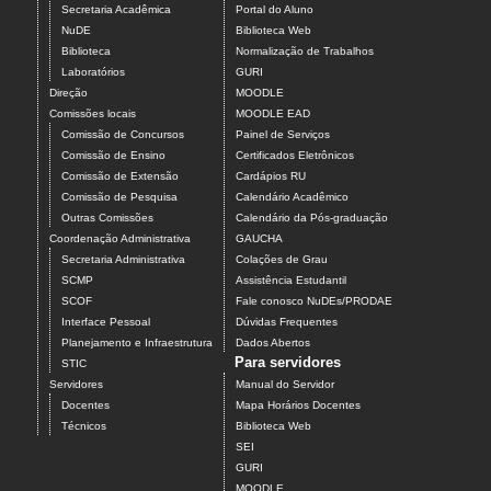
Secretaria Acadêmica
Portal do Aluno
NuDE
Biblioteca Web
Biblioteca
Normalização de Trabalhos
Laboratórios
GURI
Direção
MOODLE
Comissões locais
MOODLE EAD
Comissão de Concursos
Painel de Serviços
Comissão de Ensino
Certificados Eletrônicos
Comissão de Extensão
Cardápios RU
Comissão de Pesquisa
Calendário Acadêmico
Outras Comissões
Calendário da Pós-graduação
Coordenação Administrativa
GAUCHA
Secretaria Administrativa
Colações de Grau
SCMP
Assistência Estudantil
SCOF
Fale conosco NuDEs/PRODAE
Interface Pessoal
Dúvidas Frequentes
Planejamento e Infraestrutura
Dados Abertos
Para servidores
STIC
Servidores
Manual do Servidor
Docentes
Mapa Horários Docentes
Técnicos
Biblioteca Web
SEI
GURI
MOODLE