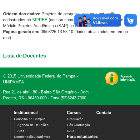
Origem dos dados:
Projetos de pesquisa, ensino e extensão
cadastrados no
SIPPEE
(acesso somente via rede institucional) e
Módulo Projetos Acadêmicos (SAP) no
GURI
.
Página gerada em:
06/08/26 13:58:10 (dados atualizados em tempo
real).
Lista de Docentes
© 2015 Universidade Federal do Pampa -
UNIPAMPA
Rua 21 de abril, 80 - Bairro São Gregório - Dom
Pedrito, RS - 96450-000 - Fone (53)3243-7300
Institucional
Cursos
Contato
Conselho de Campus
Graduação
Agenda de Reuniões
Pós-Graduação
Atas
EAD
Para estudantes
Coordenação Acadêmica