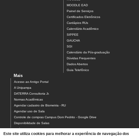
MOODLE EAD
Painel de Serviços
Certificados Eletrônicos
Cardápios RUs
Calendário Acadêmico
SIPPEE
GAUCHA
SGI
Calendário da Pós-graduação
Dúvidas Frequentes
Dados Abertos
Guia Telefônico
Mais
Acesso ao Antigo Portal
A Unipampa
DATERRA Consultoria Jr.
Normas Acadêmicas
Agendar cadastro de Biometria - RU
Agendar uso de Sala
Controle de compras Campus Dom Pedrito - Google Drive
Disponibilidade de Salas
Estágios
Este site utiliza cookies para melhorar a experiência de navegação dos
Formulário para Agendamento do Laboratório de Informática