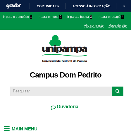
Pular
COMUNICA BR
ACESSO À INFORMAÇÃO
PART
para o
IR
Ir para o conteúdo
1
Ir para o menu
2
Ir para a busca
3
Ir para o rodapé
4
conteúdo
PARA
principal
Alto contraste
Mapa do site
O
CONTEÚDO
Campus Dom Pedrito
Ouvidoria
MAIN MENU