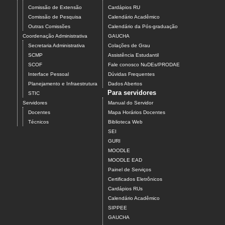
Comissão de Extensão
Cardápios RU
Comissão de Pesquisa
Calendário Acadêmico
Outras Comissões
Calendário da Pós-graduação
Coordenação Administrativa
GAUCHA
Secretaria Administrativa
Colações de Grau
SCMP
Assistência Estudantil
SCOF
Fale conosco NuDEs/PRODAE
Interface Pessoal
Dúvidas Frequentes
Planejamento e Infraestrutura
Dados Abertos
Para servidores
STIC
Servidores
Manual do Servidor
Docentes
Mapa Horários Docentes
Técnicos
Biblioteca Web
SEI
GURI
MOODLE
MOODLE EAD
Painel de Serviços
Certificados Eletrônicos
Cardápios RUs
Calendário Acadêmico
SIPPEE
GAUCHA