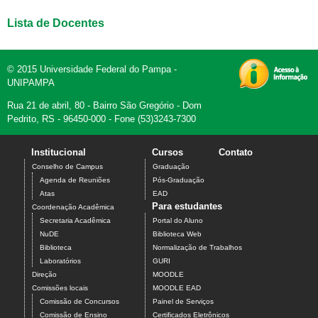
Lista de Docentes
© 2015 Universidade Federal do Pampa -
UNIPAMPA
Rua 21 de abril, 80 - Bairro São Gregório - Dom
Pedrito, RS - 96450-000 - Fone (53)3243-7300
Institucional
Cursos
Contato
Conselho de Campus
Graduação
Agenda de Reuniões
Pós-Graduação
Atas
EAD
Para estudantes
Coordenação Acadêmica
Secretaria Acadêmica
Portal do Aluno
NuDE
Biblioteca Web
Biblioteca
Normalização de Trabalhos
Laboratórios
GURI
Direção
MOODLE
Comissões locais
MOODLE EAD
Comissão de Concursos
Painel de Serviços
Comissão de Ensino
Certificados Eletrônicos