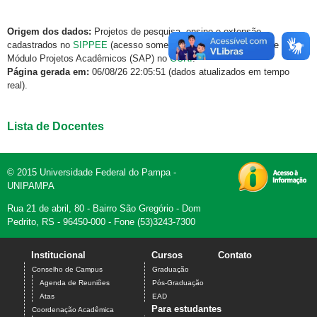
Origem dos dados:
Projetos de pesquisa, ensino e extensão
cadastrados no
SIPPEE
(acesso somente via rede institucional) e
Módulo Projetos Acadêmicos (SAP) no
GURI
.
Página gerada em:
06/08/26 22:05:51 (dados atualizados em tempo
real).
Lista de Docentes
© 2015 Universidade Federal do Pampa -
UNIPAMPA
Rua 21 de abril, 80 - Bairro São Gregório - Dom
Pedrito, RS - 96450-000 - Fone (53)3243-7300
Institucional
Cursos
Contato
Conselho de Campus
Graduação
Agenda de Reuniões
Pós-Graduação
Atas
EAD
Para estudantes
Coordenação Acadêmica