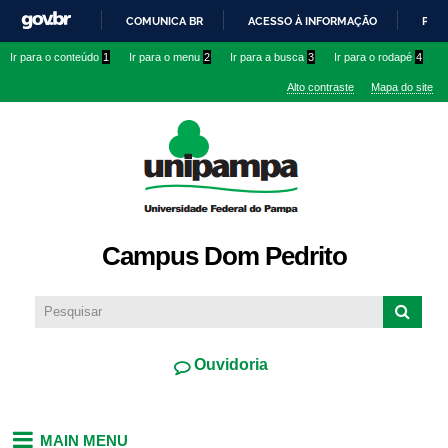
Pular
COMUNICA BR
ACESSO À INFORMAÇÃO
PART
para o
IR
Ir para o conteúdo
1
Ir para o menu
2
Ir para a busca
3
Ir para o rodapé
4
conteúdo
PARA
principal
Alto contraste
Mapa do site
O
CONTEÚDO
Campus Dom Pedrito
Ouvidoria
MAIN MENU