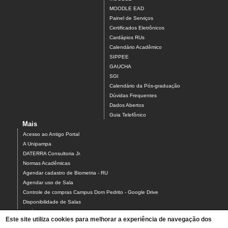
MOODLE EAD
Painel de Serviços
Certificados Eletrônicos
Cardápios RUs
Calendário Acadêmico
SIPPEE
GAUCHA
SGI
Calendário da Pós-graduação
Dúvidas Frequentes
Dados Abertos
Guia Telefônico
Mais
Acesso ao Antigo Portal
A Unipampa
DATERRA Consultoria Jr.
Normas Acadêmicas
Agendar cadastro de Biometria - RU
Agendar uso de Sala
Controle de compras Campus Dom Pedrito - Google Drive
Disponibilidade de Salas
Estágios
Este site utiliza cookies para melhorar a experiência de navegação dos
Formulário para Agendamento do Laboratório de Informática