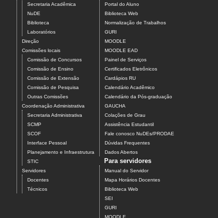
Secretaria Acadêmica
Portal do Aluno
NuDE
Biblioteca Web
Biblioteca
Normalização de Trabalhos
Laboratórios
GURI
Direção
MOODLE
Comissões locais
MOODLE EAD
Comissão de Concursos
Painel de Serviços
Comissão de Ensino
Certificados Eletrônicos
Comissão de Extensão
Cardápios RU
Comissão de Pesquisa
Calendário Acadêmico
Outras Comissões
Calendário da Pós-graduação
Coordenação Administrativa
GAUCHA
Secretaria Administrativa
Colações de Grau
SCMP
Assistência Estudantil
SCOF
Fale conosco NuDEs/PRODAE
Interface Pessoal
Dúvidas Frequentes
Planejamento e Infraestrutura
Dados Abertos
Para servidores
STIC
Servidores
Manual do Servidor
Docentes
Mapa Horários Docentes
Técnicos
Biblioteca Web
SEI
GURI
MOODLE