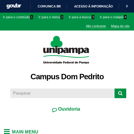
Pular
COMUNICA BR
ACESSO À INFORMAÇÃO
PART
para o
IR
Ir para o conteúdo
1
Ir para o menu
2
Ir para a busca
3
Ir para o rodapé
4
conteúdo
PARA
principal
Alto contraste
Mapa do site
O
CONTEÚDO
Campus Dom Pedrito
Ouvidoria
MAIN MENU