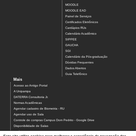
MOODLE
MOODLE EAD
Painel de Serviços
Certificados Eletrônicos
Cardápios RUs
Calendário Acadêmico
SIPPEE
GAUCHA
SGI
Calendário da Pós-graduação
Dúvidas Frequentes
Dados Abertos
Guia Telefônico
Mais
Acesso ao Antigo Portal
A Unipampa
DATERRA Consultoria Jr.
Normas Acadêmicas
Agendar cadastro de Biometria - RU
Agendar uso de Sala
Controle de compras Campus Dom Pedrito - Google Drive
Disponibilidade de Salas
Estágios