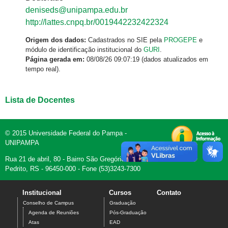
deniseds@unipampa.edu.br
http://lattes.cnpq.br/0019442232422324
Origem dos dados:
Cadastrados no SIE pela
PROGEPE
e
módulo de identificação institucional do
GURI
.
Página gerada em:
08/08/26 09:07:19 (dados atualizados em
tempo real).
Lista de Docentes
© 2015 Universidade Federal do Pampa -
UNIPAMPA
Rua 21 de abril, 80 - Bairro São Gregório - Dom
Pedrito, RS - 96450-000 - Fone (53)3243-7300
Institucional
Cursos
Contato
Conselho de Campus
Graduação
Agenda de Reuniões
Pós-Graduação
Atas
EAD