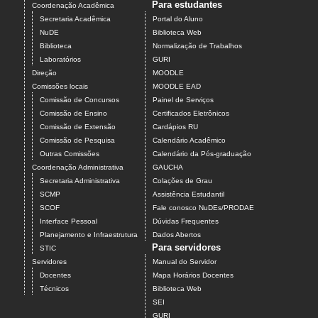
Para estudantes
Coordenação Acadêmica
Secretaria Acadêmica
Portal do Aluno
NuDE
Biblioteca Web
Biblioteca
Normalização de Trabalhos
Laboratórios
GURI
Direção
MOODLE
Comissões locais
MOODLE EAD
Comissão de Concursos
Painel de Serviços
Comissão de Ensino
Certificados Eletrônicos
Comissão de Extensão
Cardápios RU
Comissão de Pesquisa
Calendário Acadêmico
Outras Comissões
Calendário da Pós-graduação
Coordenação Administrativa
GAUCHA
Secretaria Administrativa
Colações de Grau
SCMP
Assistência Estudantil
SCOF
Fale conosco NuDEs/PRODAE
Interface Pessoal
Dúvidas Frequentes
Planejamento e Infraestrutura
Dados Abertos
Para servidores
STIC
Servidores
Manual do Servidor
Docentes
Mapa Horários Docentes
Técnicos
Biblioteca Web
SEI
GURI