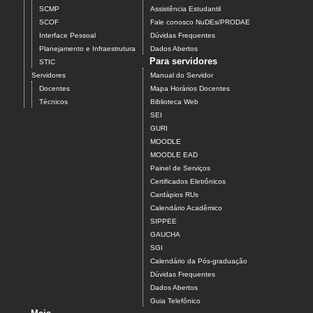
SCMP
Assistência Estudantil
SCOF
Fale conosco NuDEs/PRODAE
Interface Pessoal
Dúvidas Frequentes
Planejamento e Infraestrutura
Dados Abertos
Para servidores
STIC
Servidores
Manual do Servidor
Docentes
Mapa Horários Docentes
Técnicos
Biblioteca Web
SEI
GURI
MOODLE
MOODLE EAD
Painel de Serviços
Certificados Eletrônicos
Cardápios RUs
Calendário Acadêmico
SIPPEE
GAUCHA
SGI
Calendário da Pós-graduação
Dúvidas Frequentes
Dados Abertos
Guia Telefônico