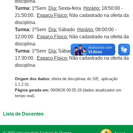
disciplina.
Turma:
1ºSem
Dia:
Sexta-feira
Horário:
18:50:00 -
21:50:00.
Espaço Físico:
Não cadastrado na oferta da
disciplina.
Turma:
1ºSem
Dia:
Sábado
Horário:
08:00:00 -
12:00:00.
Espaço Físico:
Não cadastrado na oferta da
disciplina.
Turma:
1ºSem
Dia:
Sábado
Horário:
13:30:00 -
17:30:00.
Espaço Físico:
Não cadastrado na oferta da
disciplina.
Origem dos dados:
oferta de disciplinas do SIE, aplicação
1.1.2.01.
Página gerada em:
09/08/26 00:05:19 (dados atualizados em
tempo real).
Lista de Docentes