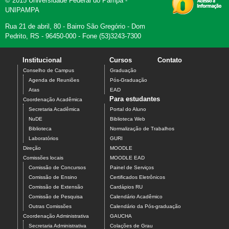
© 2015 Universidade Federal do Pampa -
UNIPAMPA
Rua 21 de abril, 80 - Bairro São Gregório - Dom
Pedrito, RS - 96450-000 - Fone (53)3243-7300
Institucional
Cursos
Contato
Conselho de Campus
Graduação
Agenda de Reuniões
Pós-Graduação
Atas
EAD
Para estudantes
Coordenação Acadêmica
Secretaria Acadêmica
Portal do Aluno
NuDE
Biblioteca Web
Biblioteca
Normalização de Trabalhos
Laboratórios
GURI
Direção
MOODLE
Comissões locais
MOODLE EAD
Comissão de Concursos
Painel de Serviços
Comissão de Ensino
Certificados Eletrônicos
Comissão de Extensão
Cardápios RU
Comissão de Pesquisa
Calendário Acadêmico
Outras Comissões
Calendário da Pós-graduação
Coordenação Administrativa
GAUCHA
Secretaria Administrativa
Colações de Grau