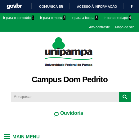
Pular
COMUNICA BR
ACESSO À INFORMAÇÃO
PART
para o
IR
Ir para o conteúdo
1
Ir para o menu
2
Ir para a busca
3
Ir para o rodapé
4
conteúdo
PARA
principal
Alto contraste
Mapa do site
O
CONTEÚDO
Campus Dom Pedrito
Ouvidoria
MAIN MENU