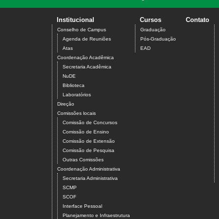
Institucional
Cursos
Contato
Conselho de Campus
Graduação
Agenda de Reuniões
Pós-Graduação
Atas
EAD
Coordenação Acadêmica
Secretaria Acadêmica
NuDE
Biblioteca
Laboratórios
Direção
Comissões locais
Comissão de Concursos
Comissão de Ensino
Comissão de Extensão
Comissão de Pesquisa
Outras Comissões
Coordenação Administrativa
Secretaria Administrativa
SCMP
SCOF
Interface Pessoal
Planejamento e Infraestrutura