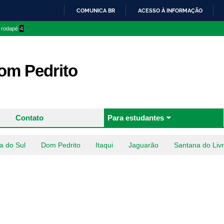
Pular
COMUNICA BR
ACESSO À INFORMAÇÃO
para o
IR
o rodapé
4
conteúdo
PARA
principal
O
CONTEÚDO
m Pedrito
Contato
Para estudantes
a do Sul
Dom Pedrito
Itaqui
Jaguarão
Santana do Liv