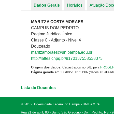
Dados Gerais
(aba ativa)
Horários
Atuação Doc
Abas primárias
MARITZA COSTA MORAES
CAMPUS DOM PEDRITO
Regime Jurídico Único
Classe C - Adjunto - Nível 4
Doutorado
maritzamoraes@unipampa.edu.br
http://lattes.cnpq.br/8170137558538373
Origem dos dados:
Cadastrados no SIE pela
PROGE
Página gerada em:
06/08/26 01:11:06 (dados atualizad
Lista de Docentes
© 2015 Universidade Federal do Pampa - UNIPAMPA
Rua 21 de abril, 80 - Bairro São Gregório - Dom Pedrito, RS -