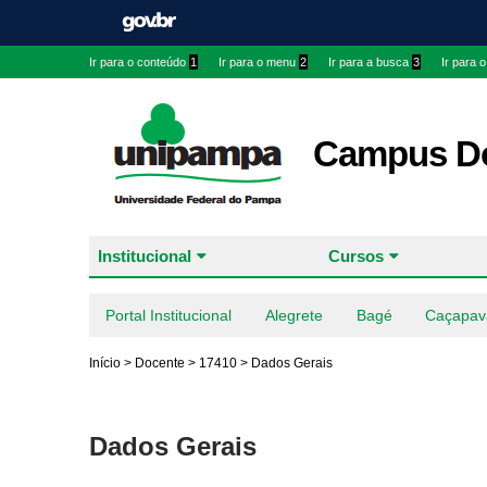
Ir para o conteúdo
1
Ir para o menu
2
Ir para a busca
3
Ir para 
Campus Do
Institucional
Cursos
Portal Institucional
Alegrete
Bagé
Caçapav
Início
>
Docente
>
17410
>
Dados Gerais
Dados Gerais