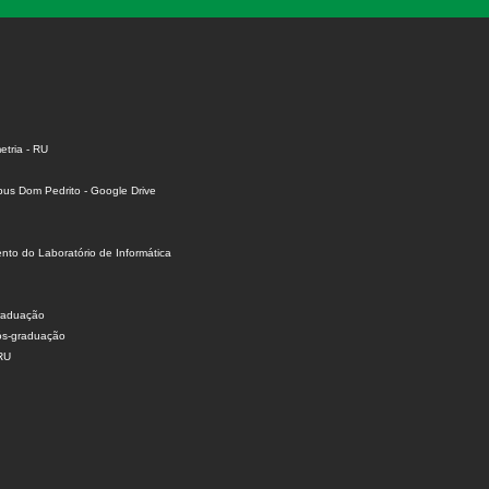
tria - RU
us Dom Pedrito - Google Drive
to do Laboratório de Informática
raduação
ós-graduação
 RU