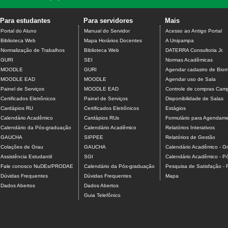
Para estudantes
Para servidores
Mais
Portal do Aluno
Manual do Servidor
Acesso ao Antigo Portal
Biblioteca Web
Mapa Horários Docentes
A Unipampa
Normalização de Trabalhos
Biblioteca Web
DATERRA Consultoria Jr.
GURI
SEI
Normas Acadêmicas
MOODLE
GURI
Agendar cadastro de Biome
MOODLE EAD
MOODLE
Agendar uso de Sala
Painel de Serviços
MOODLE EAD
Controle de compras Camp
Certificados Eletrônicos
Painel de Serviços
Disponibilidade de Salas
Cardápios RU
Certificados Eletrônicos
Estágios
Calendário Acadêmico
Cardápios RUs
Formulário para Agendamen
Calendário da Pós-graduação
Calendário Acadêmico
Relatórios Interativos
GAUCHA
SIPPEE
Relatórios de Gestão
Colações de Grau
GAUCHA
Calendário Acadêmico - G
Assistência Estudantil
SGI
Calendário Acadêmico - P
Fale conosco NuDEs/PRODAE
Calendário da Pós-graduação
Pesquisa de Satisfação -
Dúvidas Frequentes
Dúvidas Frequentes
Mapa
Dados Abertos
Dados Abertos
Guia Telefônico