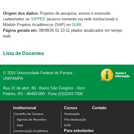
Origem dos dados:
Projetos de pesquisa, ensino e extensão
cadastrados no
SIPPEE
(acesso somente via rede institucional) e
Módulo Projetos Acadêmicos (SAP) no
GURI
.
Página gerada em:
08/08/26 01:13:11 (dados atualizados em tempo
real).
Lista de Docentes
© 2015 Universidade Federal do Pampa -
UNIPAMPA
Rua 21 de abril, 80 - Bairro São Gregório - Dom
Pedrito, RS - 96450-000 - Fone (53)3243-7300
Institucional
Cursos
Contato
Conselho de Campus
Graduação
Agenda de Reuniões
Pós-Graduação
Atas
EAD
Para estudantes
Coordenação Acadêmica