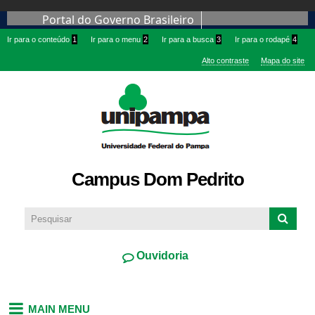
Portal do Governo Brasileiro
Pular
para o
Ir para o conteúdo
1
Ir para o menu
2
Ir para a busca
3
Ir para o rodapé
4
conteúdo
Alto contraste
Mapa do site
principal
Campus Dom Pedrito
Ouvidoria
MAIN MENU