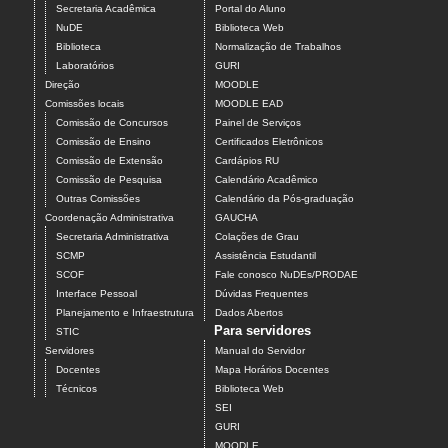
Secretaria Acadêmica
Portal do Aluno
NuDE
Biblioteca Web
Biblioteca
Normalização de Trabalhos
Laboratórios
GURI
Direção
MOODLE
Comissões locais
MOODLE EAD
Comissão de Concursos
Painel de Serviços
Comissão de Ensino
Certificados Eletrônicos
Comissão de Extensão
Cardápios RU
Comissão de Pesquisa
Calendário Acadêmico
Outras Comissões
Calendário da Pós-graduação
Coordenação Administrativa
GAUCHA
Secretaria Administrativa
Colações de Grau
SCMP
Assistência Estudantil
SCOF
Fale conosco NuDEs/PRODAE
Interface Pessoal
Dúvidas Frequentes
Planejamento e Infraestrutura
Dados Abertos
Para servidores
STIC
Servidores
Manual do Servidor
Docentes
Mapa Horários Docentes
Técnicos
Biblioteca Web
SEI
GURI
MOODLE