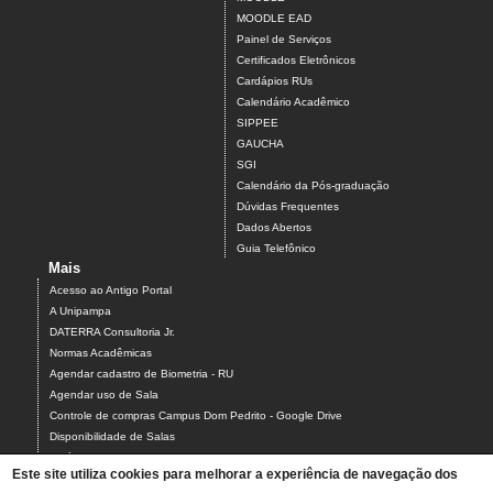
MOODLE EAD
Painel de Serviços
Certificados Eletrônicos
Cardápios RUs
Calendário Acadêmico
SIPPEE
GAUCHA
SGI
Calendário da Pós-graduação
Dúvidas Frequentes
Dados Abertos
Guia Telefônico
Mais
Acesso ao Antigo Portal
A Unipampa
DATERRA Consultoria Jr.
Normas Acadêmicas
Agendar cadastro de Biometria - RU
Agendar uso de Sala
Controle de compras Campus Dom Pedrito - Google Drive
Disponibilidade de Salas
Estágios
Este site utiliza cookies para melhorar a experiência de navegação dos
Formulário para Agendamento do Laboratório de Informática