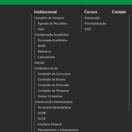
Institucional
Cursos
Contato
Conselho de Campus
Graduação
Agenda de Reuniões
Pós-Graduação
Atas
EAD
Coordenação Acadêmica
Secretaria Acadêmica
NuDE
Biblioteca
Laboratórios
Direção
Comissões locais
Comissão de Concursos
Comissão de Ensino
Comissão de Extensão
Comissão de Pesquisa
Outras Comissões
Coordenação Administrativa
Secretaria Administrativa
SCMP
SCOF
Interface Pessoal
Planejamento e Infraestrutura