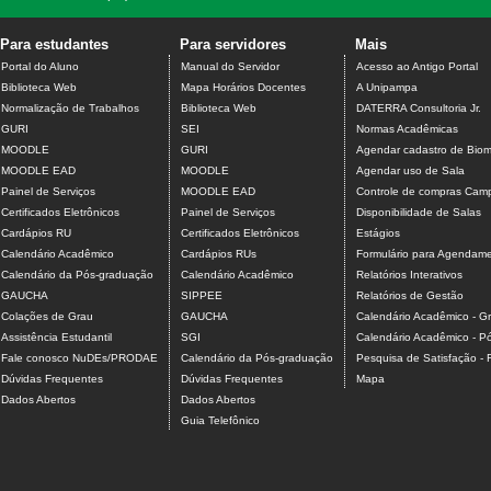
Para estudantes
Para servidores
Mais
Portal do Aluno
Manual do Servidor
Acesso ao Antigo Portal
Biblioteca Web
Mapa Horários Docentes
A Unipampa
Normalização de Trabalhos
Biblioteca Web
DATERRA Consultoria Jr.
GURI
SEI
Normas Acadêmicas
MOODLE
GURI
Agendar cadastro de Biome
MOODLE EAD
MOODLE
Agendar uso de Sala
Painel de Serviços
MOODLE EAD
Controle de compras Camp
Certificados Eletrônicos
Painel de Serviços
Disponibilidade de Salas
Cardápios RU
Certificados Eletrônicos
Estágios
Calendário Acadêmico
Cardápios RUs
Formulário para Agendamen
Calendário da Pós-graduação
Calendário Acadêmico
Relatórios Interativos
GAUCHA
SIPPEE
Relatórios de Gestão
Colações de Grau
GAUCHA
Calendário Acadêmico - G
Assistência Estudantil
SGI
Calendário Acadêmico - P
Fale conosco NuDEs/PRODAE
Calendário da Pós-graduação
Pesquisa de Satisfação -
Dúvidas Frequentes
Dúvidas Frequentes
Mapa
Dados Abertos
Dados Abertos
Guia Telefônico