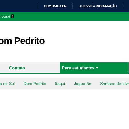
Pular
COMUNICA BR
ACESSO À INFORMAÇÃO
para o
IR
o rodapé
4
conteúdo
PARA
principal
O
CONTEÚDO
m Pedrito
Contato
Para estudantes
a do Sul
Dom Pedrito
Itaqui
Jaguarão
Santana do Liv