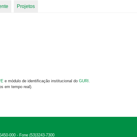
ente
Projetos
PE
e módulo de identificação institucional do
GURI
.
os em tempo real).
 96450-000 - Fone (53)3243-7300