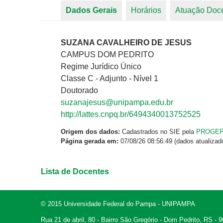
Dados Gerais
(aba ativa)
Horários
Atuação Doc
Abas primárias
SUZANA CAVALHEIRO DE JESUS
CAMPUS DOM PEDRITO
Regime Jurídico Único
Classe C - Adjunto - Nível 1
Doutorado
suzanajesus@unipampa.edu.br
http://lattes.cnpq.br/6494340013752525
Origem dos dados:
Cadastrados no SIE pela
PROGE
Página gerada em:
07/08/26 08:56:49 (dados atualizad
Lista de Docentes
© 2015 Universidade Federal do Pampa - UNIPAMPA
Rua 21 de abril, 80 - Bairro São Gregório - Dom Pedrito, RS -