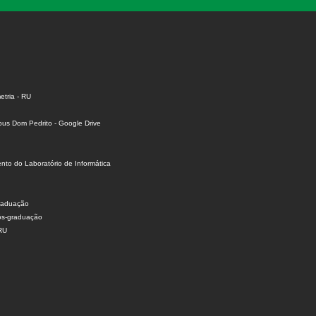
tria - RU
us Dom Pedrito - Google Drive
to do Laboratório de Informática
raduação
ós-graduação
 RU