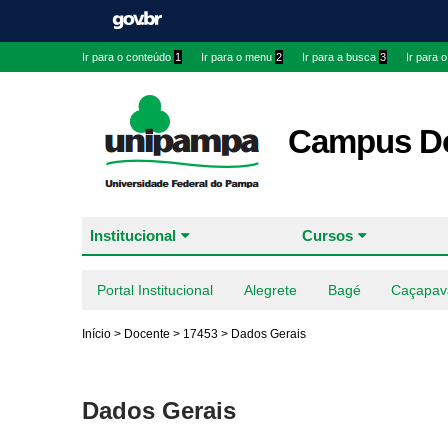
Ir para o conteúdo
1
Ir para o menu
2
Ir para a busca
3
Ir para 
Campus Do
Institucional
Cursos
Portal Institucional
Alegrete
Bagé
Caçapav
Início
>
Docente
>
17453
>
Dados Gerais
Dados Gerais