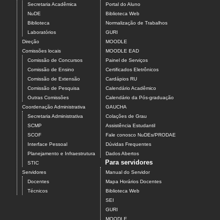
Secretaria Acadêmica
Portal do Aluno
NuDE
Biblioteca Web
Biblioteca
Normalização de Trabalhos
Laboratórios
GURI
Direção
MOODLE
Comissões locais
MOODLE EAD
Comissão de Concursos
Painel de Serviços
Comissão de Ensino
Certificados Eletrônicos
Comissão de Extensão
Cardápios RU
Comissão de Pesquisa
Calendário Acadêmico
Outras Comissões
Calendário da Pós-graduação
Coordenação Administrativa
GAUCHA
Secretaria Administrativa
Colações de Grau
SCMP
Assistência Estudantil
SCOF
Fale conosco NuDEs/PRODAE
Interface Pessoal
Dúvidas Frequentes
Planejamento e Infraestrutura
Dados Abertos
Para servidores
STIC
Servidores
Manual do Servidor
Docentes
Mapa Horários Docentes
Técnicos
Biblioteca Web
SEI
GURI
MOODLE