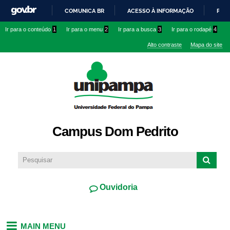
Pular
COMUNICA BR
ACESSO À INFORMAÇÃO
PART
para o
IR
Ir para o conteúdo
1
Ir para o menu
2
Ir para a busca
3
Ir para o rodapé
4
conteúdo
PARA
principal
Alto contraste
Mapa do site
O
CONTEÚDO
Campus Dom Pedrito
Ouvidoria
MAIN MENU