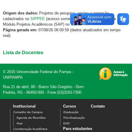
Origem dos dados:
Projetos de pesquisa, ensino e extensão
cadastrados no
SIPPEE
(acesso somente via rede institucional) e
Módulo Projetos Acadêmicos (SAP) no
GURI
.
Página gerada em:
07/08/26 06:00:59 (dados atualizados em tempo
real).
Lista de Docentes
© 2015 Universidade Federal do Pampa -
UNIPAMPA
Rua 21 de abril, 80 - Bairro São Gregório - Dom
Pedrito, RS - 96450-000 - Fone (53)3243-7300
Institucional
Cursos
Contato
Conselho de Campus
Graduação
Agenda de Reuniões
Pós-Graduação
Atas
EAD
Para estudantes
Coordenação Acadêmica