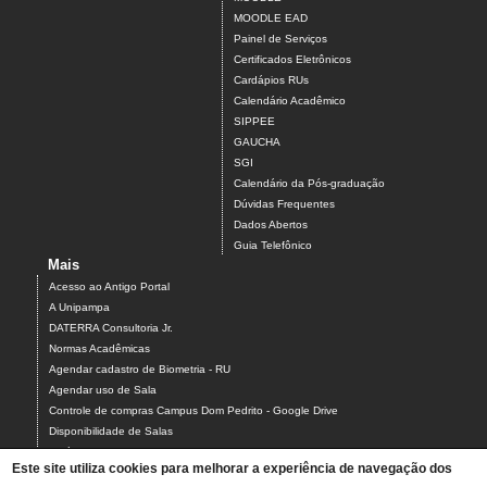
MOODLE EAD
Painel de Serviços
Certificados Eletrônicos
Cardápios RUs
Calendário Acadêmico
SIPPEE
GAUCHA
SGI
Calendário da Pós-graduação
Dúvidas Frequentes
Dados Abertos
Guia Telefônico
Mais
Acesso ao Antigo Portal
A Unipampa
DATERRA Consultoria Jr.
Normas Acadêmicas
Agendar cadastro de Biometria - RU
Agendar uso de Sala
Controle de compras Campus Dom Pedrito - Google Drive
Disponibilidade de Salas
Estágios
Este site utiliza cookies para melhorar a experiência de navegação dos
Formulário para Agendamento do Laboratório de Informática