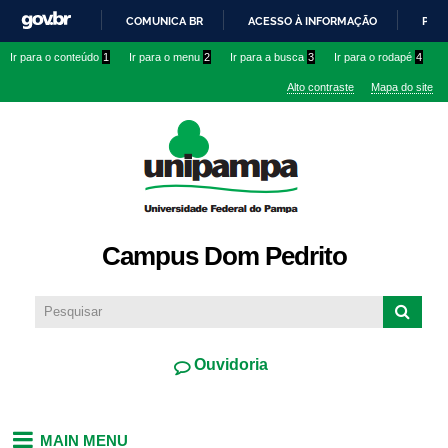
Pular
COMUNICA BR
ACESSO À INFORMAÇÃO
PART
para o
IR
Ir para o conteúdo
1
Ir para o menu
2
Ir para a busca
3
Ir para o rodapé
4
conteúdo
PARA
principal
Alto contraste
Mapa do site
O
CONTEÚDO
Campus Dom Pedrito
Ouvidoria
MAIN MENU