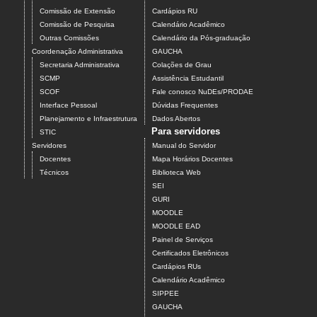
Comissão de Extensão
Cardápios RU
Comissão de Pesquisa
Calendário Acadêmico
Outras Comissões
Calendário da Pós-graduação
Coordenação Administrativa
GAUCHA
Secretaria Administrativa
Colações de Grau
SCMP
Assistência Estudantil
SCOF
Fale conosco NuDEs/PRODAE
Interface Pessoal
Dúvidas Frequentes
Planejamento e Infraestrutura
Dados Abertos
Para servidores
STIC
Servidores
Manual do Servidor
Docentes
Mapa Horários Docentes
Técnicos
Biblioteca Web
SEI
GURI
MOODLE
MOODLE EAD
Painel de Serviços
Certificados Eletrônicos
Cardápios RUs
Calendário Acadêmico
SIPPEE
GAUCHA