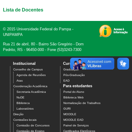
Lista de Docentes
© 2015 Universidade Federal do Pampa -
UNIPAMPA
Rua 21 de abril, 80 - Bairro São Gregório - Dom
Pedrito, RS - 96450-000 - Fone (53)3243-7300
Institucional
Cursos
Contato
Conselho de Campus
Graduação
Agenda de Reuniões
Pós-Graduação
Atas
EAD
Para estudantes
Coordenação Acadêmica
Secretaria Acadêmica
Portal do Aluno
NuDE
Biblioteca Web
Biblioteca
Normalização de Trabalhos
Laboratórios
GURI
Direção
MOODLE
Comissões locais
MOODLE EAD
Comissão de Concursos
Painel de Serviços
Comissão de Ensino
Certificados Eletrônicos