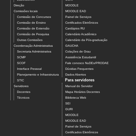
Direção
MOODLE
Comissões locais
MOODLE EAD
Comissão de Concursos
Painel de Serviços
Comissão de Ensino
Certificados Eletrônicos
Comissão de Extensão
Cardápios RU
Comissão de Pesquisa
Calendário Acadêmico
Outras Comissões
Calendário da Pós-graduação
Coordenação Administrativa
GAUCHA
Secretaria Administrativa
Colações de Grau
SCMP
Assistência Estudantil
SCOF
Fale conosco NuDEs/PRODAE
Interface Pessoal
Dúvidas Frequentes
Planejamento e Infraestrutura
Dados Abertos
Para servidores
STIC
Servidores
Manual do Servidor
Docentes
Mapa Horários Docentes
Técnicos
Biblioteca Web
SEI
GURI
MOODLE
MOODLE EAD
Painel de Serviços
Certificados Eletrônicos