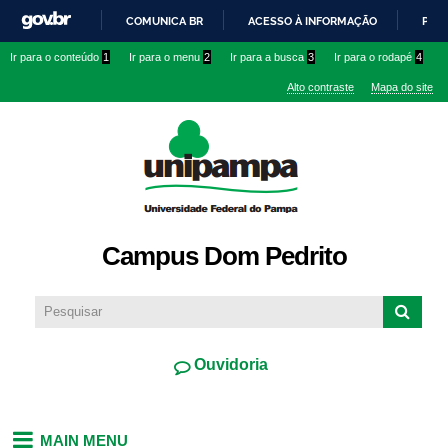
Pular
COMUNICA BR
ACESSO À INFORMAÇÃO
PART
para o
IR
Ir para o conteúdo
1
Ir para o menu
2
Ir para a busca
3
Ir para o rodapé
4
conteúdo
PARA
principal
Alto contraste
Mapa do site
O
CONTEÚDO
Campus Dom Pedrito
Ouvidoria
MAIN MENU