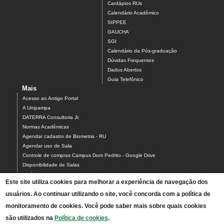
Cardápios RUs
Calendário Acadêmico
SIPPEE
GAUCHA
SGI
Calendário da Pós-graduação
Dúvidas Frequentes
Dados Abertos
Guia Telefônico
Mais
Acesso ao Antigo Portal
A Unipampa
DATERRA Consultoria Jr.
Normas Acadêmicas
Agendar cadastro de Biometria - RU
Agendar uso de Sala
Controle de compras Campus Dom Pedrito - Google Drive
Disponibilidade de Salas
Estágios
Este site utiliza cookies para melhorar a experiência de navegação dos
Formulário para Agendamento do Laboratório de Informática
usuários. Ao continuar utilizando o site, você concorda com a política de
Relatórios Interativos
Relatórios de Gestão
monitoramento de cookies. Você pode saber mais sobre quais cookies
Calendário Acadêmico - Graduação
são utilizados na
Política de cookies
.
Calendário Acadêmico - Pós-graduação