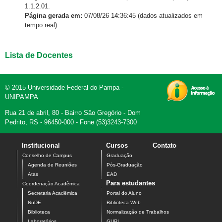
1.1.2.01.
Página gerada em:
07/08/26 14:36:45 (dados atualizados em
tempo real).
Lista de Docentes
© 2015 Universidade Federal do Pampa -
UNIPAMPA
Rua 21 de abril, 80 - Bairro São Gregório - Dom
Pedrito, RS - 96450-000 - Fone (53)3243-7300
Institucional
Cursos
Contato
Conselho de Campus
Graduação
Agenda de Reuniões
Pós-Graduação
Atas
EAD
Para estudantes
Coordenação Acadêmica
Secretaria Acadêmica
Portal do Aluno
NuDE
Biblioteca Web
Biblioteca
Normalização de Trabalhos
Laboratórios
GURI