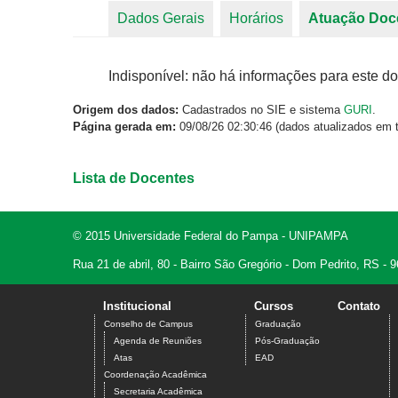
Dados Gerais
Horários
Atuação Doc
Abas primárias
Indisponível: não há informações para este do
Origem dos dados:
Cadastrados no SIE e sistema
GURI
.
Página gerada em:
09/08/26 02:30:46 (dados atualizados em t
Lista de Docentes
© 2015 Universidade Federal do Pampa - UNIPAMPA
Rua 21 de abril, 80 - Bairro São Gregório - Dom Pedrito, RS -
Institucional
Cursos
Contato
Conselho de Campus
Graduação
Agenda de Reuniões
Pós-Graduação
Atas
EAD
Coordenação Acadêmica
Secretaria Acadêmica