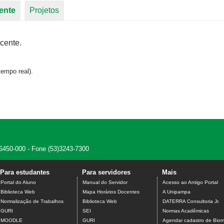
ente
(aba ativa)
Projetos
cente.
empo real).
 96450-000 - Fone (53)3243-7300
Para estudantes
Para servidores
Mais
Portal do Aluno
Manual do Servidor
Acesso ao Antigo Portal
Biblioteca Web
Mapa Horários Docentes
A Unipampa
Normalização de Trabalhos
Biblioteca Web
DATERRA Consultoria Jr.
GURI
SEI
Normas Acadêmicas
MOODLE
GURI
Agendar cadastro de Biome