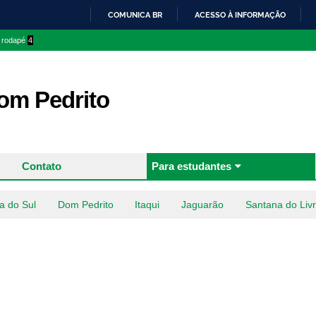
Pular
COMUNICA BR
ACESSO À INFORMAÇÃO
para o
IR
o rodapé
4
conteúdo
PARA
principal
O
CONTEÚDO
m Pedrito
Contato
Para estudantes
a do Sul
Dom Pedrito
Itaqui
Jaguarão
Santana do Liv