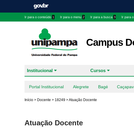
Ir para o conteúdo
1
Ir para o menu
2
Ir para a busca
3
Ir para 
Campus Do
Institucional
Cursos
Portal Institucional
Alegrete
Bagé
Caçapav
Início
>
Docente
>
18249
>
Atuação Docente
Atuação Docente