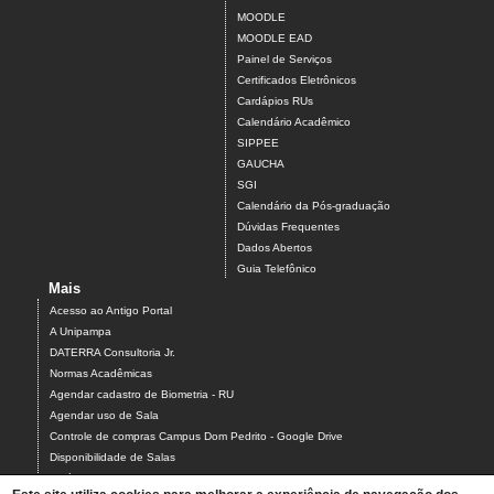
MOODLE
MOODLE EAD
Painel de Serviços
Certificados Eletrônicos
Cardápios RUs
Calendário Acadêmico
SIPPEE
GAUCHA
SGI
Calendário da Pós-graduação
Dúvidas Frequentes
Dados Abertos
Guia Telefônico
Mais
Acesso ao Antigo Portal
A Unipampa
DATERRA Consultoria Jr.
Normas Acadêmicas
Agendar cadastro de Biometria - RU
Agendar uso de Sala
Controle de compras Campus Dom Pedrito - Google Drive
Disponibilidade de Salas
Estágios