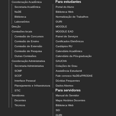
Para estudantes
Coordenação Acadêmica
Secretaria Acadêmica
Portal do Aluno
NuDE
Biblioteca Web
Biblioteca
Normalização de Trabalhos
Laboratórios
GURI
Direção
MOODLE
Comissões locais
MOODLE EAD
Comissão de Concursos
Painel de Serviços
Comissão de Ensino
Certificados Eletrônicos
Comissão de Extensão
Cardápios RU
Comissão de Pesquisa
Calendário Acadêmico
Outras Comissões
Calendário da Pós-graduação
Coordenação Administrativa
GAUCHA
Secretaria Administrativa
Colações de Grau
SCMP
Assistência Estudantil
SCOF
Fale conosco NuDEs/PRODAE
Interface Pessoal
Dúvidas Frequentes
Planejamento e Infraestrutura
Dados Abertos
Para servidores
STIC
Servidores
Manual do Servidor
Docentes
Mapa Horários Docentes
Técnicos
Biblioteca Web
SEI
GURI