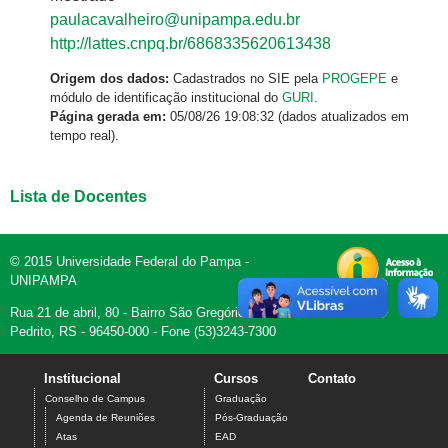
paulacavalheiro@unipampa.edu.br
http://lattes.cnpq.br/6868335620613438
Origem dos dados:
Cadastrados no SIE pela
PROGEPE
e
módulo de identificação institucional do
GURI
.
Página gerada em:
05/08/26 19:08:32 (dados atualizados em
tempo real).
Lista de Docentes
© 2015 Universidade Federal do Pampa -
UNIPAMPA
Rua 21 de abril, 80 - Bairro São Gregório - Dom
Pedrito, RS - 96450-000 - Fone (53)3243-7300
Institucional
Cursos
Contato
Conselho de Campus
Graduação
Agenda de Reuniões
Pós-Graduação
Atas
EAD