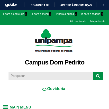
Pular
COMUNICA BR
ACESSO À INFORMAÇÃO
PART
para o
IR
Ir para o conteúdo
1
Ir para o menu
2
Ir para a busca
3
Ir para o rodapé
4
conteúdo
PARA
principal
Alto contraste
Mapa do site
O
CONTEÚDO
Campus Dom Pedrito
Ouvidoria
MAIN MENU