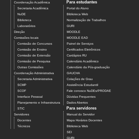
Para estudantes
Coordenação Acadêmica
Secretaria Acadêmica
Portal do Aluno
NuDE
Biblioteca Web
Biblioteca
Normalização de Trabalhos
Laboratórios
GURI
Direção
MOODLE
Comissões locais
MOODLE EAD
Comissão de Concursos
Painel de Serviços
Comissão de Ensino
Certificados Eletrônicos
Comissão de Extensão
Cardápios RU
Comissão de Pesquisa
Calendário Acadêmico
Outras Comissões
Calendário da Pós-graduação
Coordenação Administrativa
GAUCHA
Secretaria Administrativa
Colações de Grau
SCMP
Assistência Estudantil
SCOF
Fale conosco NuDEs/PRODAE
Interface Pessoal
Dúvidas Frequentes
Planejamento e Infraestrutura
Dados Abertos
Para servidores
STIC
Servidores
Manual do Servidor
Docentes
Mapa Horários Docentes
Técnicos
Biblioteca Web
SEI
GURI