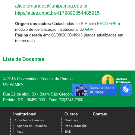
alicefernandes@unipampa.edu.br
http://lattes.cnpq.br/4179890354485915
Origem dos dados:
Cadastrados no SIE pela
PROGEPE
e
módulo de identificação institucional do
GURI
.
Página gerada em:
06/08/26 05:49:43 (dados atualizados em
tempo real).
Lista de Docentes
© 2015 Universidade Federal do Pampa -
UNIPAMPA
Rua 21 de abril, 80 - Bairro São Gregório - Dom
Pedrito, RS - 96450-000 - Fone (53)3243-7300
Institucional
Cursos
Contato
Conselho de Campus
Graduação
Agenda de Reuniões
Pós-Graduação
Atas
EAD