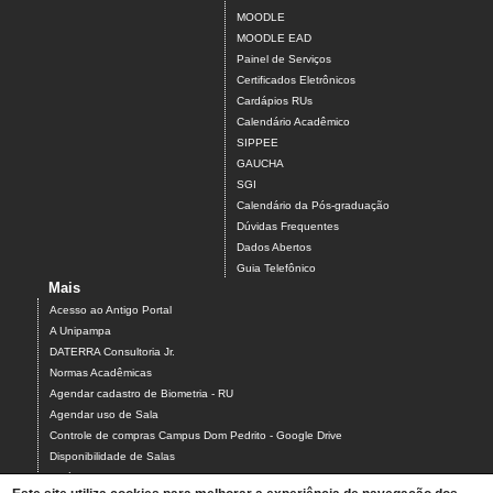
MOODLE
MOODLE EAD
Painel de Serviços
Certificados Eletrônicos
Cardápios RUs
Calendário Acadêmico
SIPPEE
GAUCHA
SGI
Calendário da Pós-graduação
Dúvidas Frequentes
Dados Abertos
Guia Telefônico
Mais
Acesso ao Antigo Portal
A Unipampa
DATERRA Consultoria Jr.
Normas Acadêmicas
Agendar cadastro de Biometria - RU
Agendar uso de Sala
Controle de compras Campus Dom Pedrito - Google Drive
Disponibilidade de Salas
Estágios