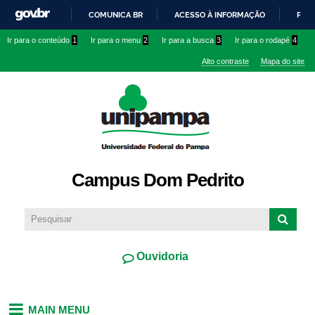
Pular
COMUNICA BR
ACESSO À INFORMAÇÃO
PART
para o
IR
Ir para o conteúdo
1
Ir para o menu
2
Ir para a busca
3
Ir para o rodapé
4
conteúdo
PARA
principal
Alto contraste
Mapa do site
O
CONTEÚDO
Campus Dom Pedrito
Ouvidoria
MAIN MENU