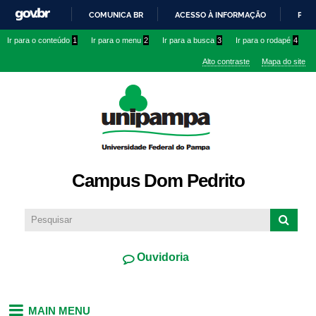
Pular
COMUNICA BR
ACESSO À INFORMAÇÃO
PART
para o
IR
Ir para o conteúdo
1
Ir para o menu
2
Ir para a busca
3
Ir para o rodapé
4
conteúdo
PARA
principal
Alto contraste
Mapa do site
O
CONTEÚDO
Campus Dom Pedrito
Ouvidoria
MAIN MENU