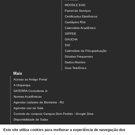
MOODLE EAD
Painel de Serviços
Certificados Eletrônicos
Cardápios RUs
Calendário Acadêmico
SIPPEE
GAUCHA
SGI
Calendário da Pós-graduação
Dúvidas Frequentes
Dados Abertos
Guia Telefônico
Mais
Acesso ao Antigo Portal
A Unipampa
DATERRA Consultoria Jr.
Normas Acadêmicas
Agendar cadastro de Biometria - RU
Agendar uso de Sala
Controle de compras Campus Dom Pedrito - Google Drive
Disponibilidade de Salas
Estágios
Este site utiliza cookies para melhorar a experiência de navegação dos
Formulário para Agendamento do Laboratório de Informática