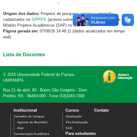
Origem dos dados:
Projetos de pesquisa, ensino e extensão
cadastrados no
SIPPEE
(acesso somente via rede institucional) e
Módulo Projetos Acadêmicos (SAP) no
GURI
.
Página gerada em:
07/08/26 14:48:11 (dados atualizados em tempo
real).
Lista de Docentes
© 2015 Universidade Federal do Pampa -
UNIPAMPA
Rua 21 de abril, 80 - Bairro São Gregório - Dom
Pedrito, RS - 96450-000 - Fone (53)3243-7300
Institucional
Cursos
Contato
Conselho de Campus
Graduação
Agenda de Reuniões
Pós-Graduação
Atas
EAD
Para estudantes
Coordenação Acadêmica