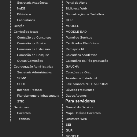
Secretaria Acadêmica
Portal do Aluno
NuDE
Biblioteca Web
Biblioteca
Normalização de Trabalhos
Laboratórios
GURI
Direção
MOODLE
Comissões locais
MOODLE EAD
Comissão de Concursos
Painel de Serviços
Comissão de Ensino
Certificados Eletrônicos
Comissão de Extensão
Cardápios RU
Comissão de Pesquisa
Calendário Acadêmico
Outras Comissões
Calendário da Pós-graduação
Coordenação Administrativa
GAUCHA
Secretaria Administrativa
Colações de Grau
SCMP
Assistência Estudantil
SCOF
Fale conosco NuDEs/PRODAE
Interface Pessoal
Dúvidas Frequentes
Planejamento e Infraestrutura
Dados Abertos
Para servidores
STIC
Servidores
Manual do Servidor
Docentes
Mapa Horários Docentes
Técnicos
Biblioteca Web
SEI
GURI
MOODLE