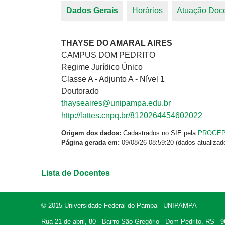
Dados Gerais
(aba ativa)
Horários
Atuação Doc
Abas primárias
THAYSE DO AMARAL AIRES
CAMPUS DOM PEDRITO
Regime Jurídico Único
Classe A - Adjunto A - Nível 1
Doutorado
thayseaires@unipampa.edu.br
http://lattes.cnpq.br/8120264454602022
Origem dos dados:
Cadastrados no SIE pela
PROGE
Página gerada em:
09/08/26 08:59:20 (dados atualizad
Lista de Docentes
© 2015 Universidade Federal do Pampa - UNIPAMPA
Rua 21 de abril, 80 - Bairro São Gregório - Dom Pedrito, RS -