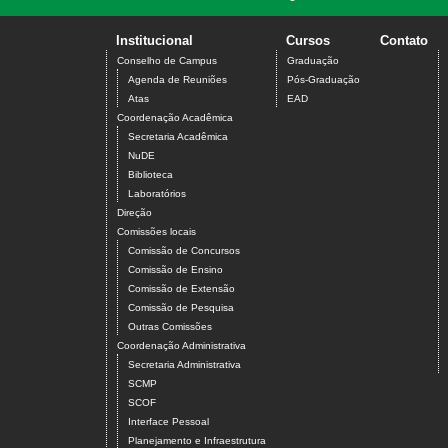
Institucional
Cursos
Contato
Conselho de Campus
Graduação
Agenda de Reuniões
Pós-Graduação
Atas
EAD
Coordenação Acadêmica
Secretaria Acadêmica
NuDE
Biblioteca
Laboratórios
Direção
Comissões locais
Comissão de Concursos
Comissão de Ensino
Comissão de Extensão
Comissão de Pesquisa
Outras Comissões
Coordenação Administrativa
Secretaria Administrativa
SCMP
SCOF
Interface Pessoal
Planejamento e Infraestrutura