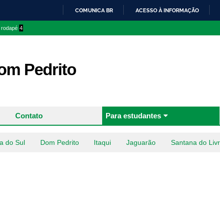
Pular
COMUNICA BR
ACESSO À INFORMAÇÃO
para o
IR
o rodapé
4
conteúdo
PARA
principal
O
CONTEÚDO
m Pedrito
Contato
Para estudantes
a do Sul
Dom Pedrito
Itaqui
Jaguarão
Santana do Liv