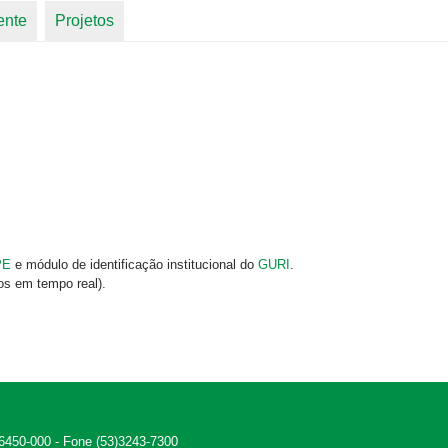
ente
Projetos
PE
e módulo de identificação institucional do
GURI
.
os em tempo real).
 96450-000 - Fone (53)3243-7300