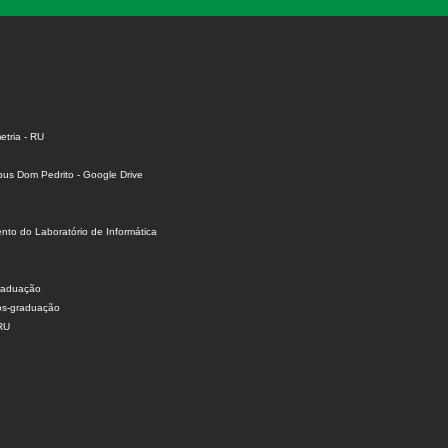
tria - RU
us Dom Pedrito - Google Drive
to do Laboratório de Informática
raduação
ós-graduação
 RU