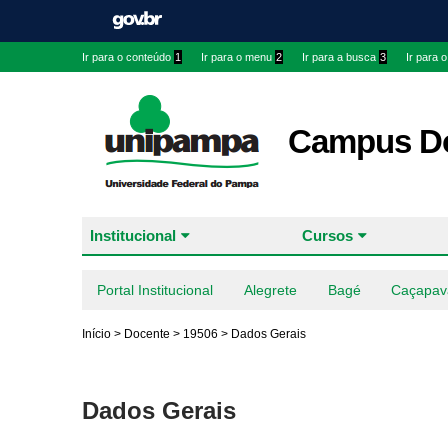
Ir para o conteúdo
1
Ir para o menu
2
Ir para a busca
3
Ir para 
Campus Do
Institucional
Cursos
Portal Institucional
Alegrete
Bagé
Caçapav
Início
>
Docente
>
19506
>
Dados Gerais
Dados Gerais