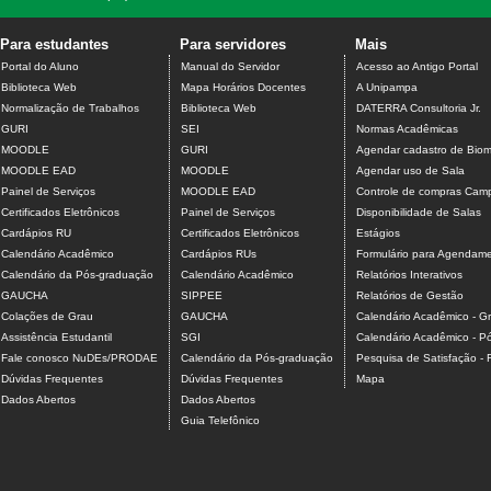
Para estudantes
Para servidores
Mais
Portal do Aluno
Manual do Servidor
Acesso ao Antigo Portal
Biblioteca Web
Mapa Horários Docentes
A Unipampa
Normalização de Trabalhos
Biblioteca Web
DATERRA Consultoria Jr.
GURI
SEI
Normas Acadêmicas
MOODLE
GURI
Agendar cadastro de Biome
MOODLE EAD
MOODLE
Agendar uso de Sala
Painel de Serviços
MOODLE EAD
Controle de compras Camp
Certificados Eletrônicos
Painel de Serviços
Disponibilidade de Salas
Cardápios RU
Certificados Eletrônicos
Estágios
Calendário Acadêmico
Cardápios RUs
Formulário para Agendamen
Calendário da Pós-graduação
Calendário Acadêmico
Relatórios Interativos
GAUCHA
SIPPEE
Relatórios de Gestão
Colações de Grau
GAUCHA
Calendário Acadêmico - G
Assistência Estudantil
SGI
Calendário Acadêmico - P
Fale conosco NuDEs/PRODAE
Calendário da Pós-graduação
Pesquisa de Satisfação -
Dúvidas Frequentes
Dúvidas Frequentes
Mapa
Dados Abertos
Dados Abertos
Guia Telefônico